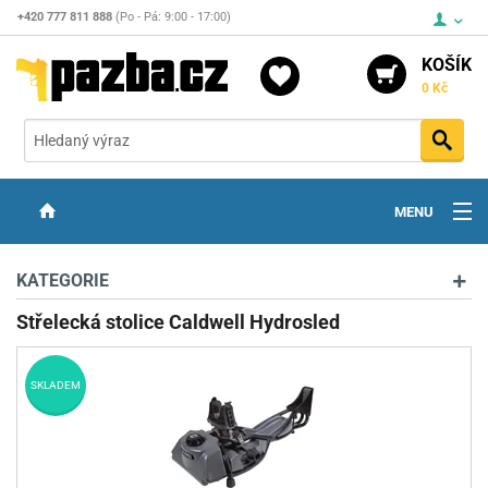
+420 777 811 888
(Po - Pá: 9:00 - 17:00)
KOŠÍK
0 Kč
Vyh
MENU
ZBRANĚ
KATEGORIE
OPTIKA
Střelecká stolice Caldwell Hydrosled
STŘELIVO
SKLADEM
PŘÍSLUŠENSTVÍ
DETEKTORY KOVŮ
KONTAKTY