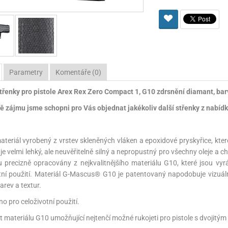
Pro lištu weaver a picatinny
Náboje na ZP
Pistolové a revolverové náboje
Pro perkusní zbraně
Ochra
zbraně na ZP
Adaptéry
Puškové náboje
Ostatní
Rowan
Svítil
ací
nože
Pro lištu 15 - 17 mm
Brokové náboje
Bipody
bíjecí
Malorážkové náboje
Parametry
Komentáře (0)
cí
řenky pro pistole Arex Rex Zero Compact 1, G10 zdrsnění diamant, bar
ě zájmu jsme schopni pro Vás objednat jakékoliv další střenky z nabídky
ateriál vyrobený z vrstev skleněných vláken a epoxidové pryskyřice, kte
 je velmi lehký, ale neuvěřitelně silný a nepropustný pro všechny oleje a 
 precizně opracovány z nejkvalitnějšího materiálu G10, které jsou vy
tní použití. Materiál G-Mascus® G10 je patentovaný napodobuje vizuální
arev a textur.
no pro celoživotní použití.
t materiálu G10 umožňující nejtenčí možné rukojeti pro pistole s dvojitý