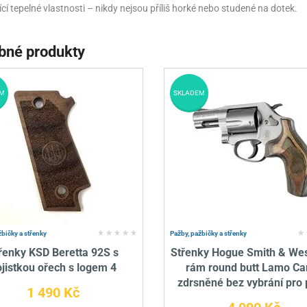
ící tepelné vlastnosti – nikdy nejsou příliš horké nebo studené na dotek.
bné produkty
M
SKLADEM
žbičky a střenky
Pažby, pažbičky a střenky
řenky KSD Beretta 92S s
Střenky Hogue Smith & We
ojistkou ořech s logem 4
rám round butt Lamo C
zdrsněné bez vybrání pro 
1 490 Kč