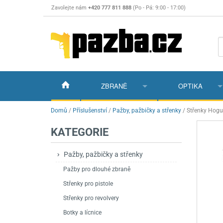
Zavolejte nám
+420 777 811 888
(Po - Pá: 9:00 - 17:00)
ZBRANĚ
OPTIKA
Vzduchovky
Vzduchovky na C
Puškohledy
Domů
/
Příslušenství
/
Pažby, pažbičky a střenky
/
Střenky Hogu
KATEGORIE
Vzduchové pistole a revolvery
Příslušenství pro 
Příslušenství
Dalekohledy a dál
Plynové pistole a revolvery
Vzduchovky PCP
CO2 pistole
Pistole
Kolimátory, lasery
Pažby, pažbičky a střenky
Pažby pro dlouhé zbraně
Perkusní zbraně
Vzduchovky pruži
PCP Pistole
Příslušenství
Montáže
Střenky pro pistole
Zbraně na ZP
Revolvery
Revolvery
Pušky opakovací
Noční vidění a ter
Střenky pro revolvery
Nože
Pružinové pistole
Pušky samonabíje
Nože s pevnou čep
Botky a lícnice