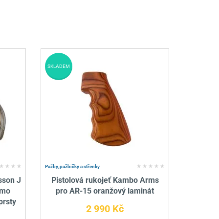
SKLADEM
Pažby, pažbičky a střenky
sson J
Pistolová rukojeť Kambo Arms
amo
pro AR-15 oranžový laminát
prsty
2 990 Kč