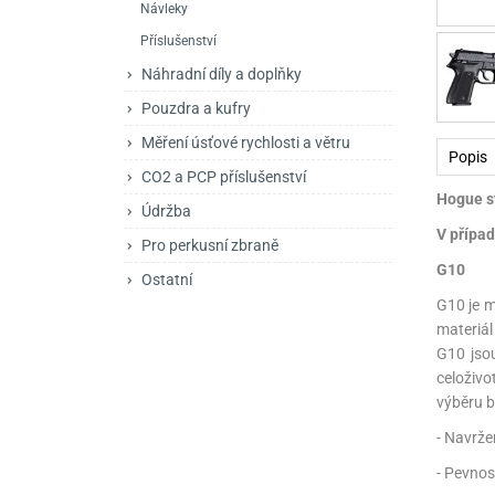
Návleky
Mačety a sekery
Zásobníky
Zavírací nože
Příslušenství
Praky
Příslušenství pro 
Kuchyňské nože
Náhradní díly a doplňky
Luky
Brokovnice opakov
Příslušenství pro 
Pouzdra a kufry
Měření úsťové rychlosti a větru
Kuše
Brokovnice samona
Popis
CO2 a PCP příslušenství
Obranné prostředky
Pistole samonabíje
Obranné spreje
Hogue st
Údržba
V případ
Revolvery
Pro perkusní zbraně
G10
Ostatní
G10 je m
materiál
G10 jsou
celoživo
výběru b
- Navrže
- Pevnos