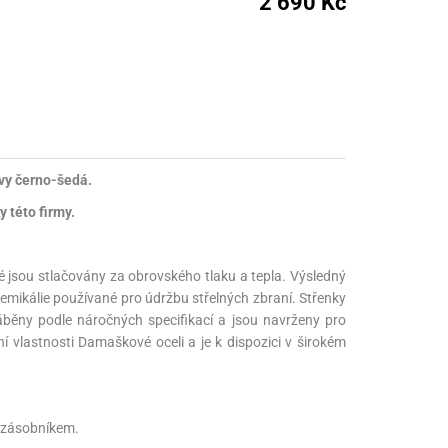
2 690 Kč
nné prostředky
 Engineering
ny
, stolice a vaky
vy černo-šedá.
 této firmy.
ré jsou stlačovány za obrovského tlaku a tepla. Výsledný
chemikálie používané pro údržbu střelných zbraní. Střenky
ráběny podle náročných specifikací a jsou navrženy pro
 vlastnosti Damaškové oceli a je k dispozici v širokém
m zásobníkem.