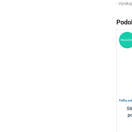
- Vynikaj
Podo
SKLADE
Pažby, pa
St
p