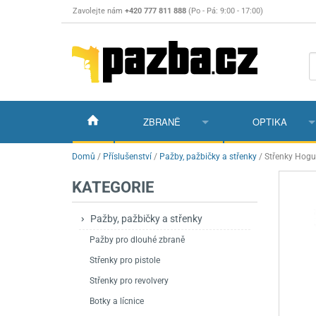
Zavolejte nám
+420 777 811 888
(Po - Pá: 9:00 - 17:00)
ZBRANĚ
OPTIKA
Vzduchovky
Vzduchovky na C
Puškohledy
Domů
/
Příslušenství
/
Pažby, pažbičky a střenky
/
Střenky Hogu
KATEGORIE
Vzduchové pistole a revolvery
Příslušenství pro 
Příslušenství
Dalekohledy a dál
Plynové pistole a revolvery
Vzduchovky PCP
CO2 pistole
Pistole
Kolimátory, lasery
Pažby, pažbičky a střenky
Pažby pro dlouhé zbraně
Perkusní zbraně
Vzduchovky pruži
PCP Pistole
Příslušenství
Montáže
Střenky pro pistole
Zbraně na ZP
Revolvery
Revolvery
Pušky opakovací
Noční vidění a ter
Střenky pro revolvery
Nože
Pružinové pistole
Pušky samonabíje
Nože s pevnou čep
Botky a lícnice