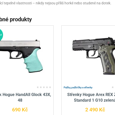
ící tepelné vlastnosti – nikdy nejsou příliš horké nebo studené na dotek.
bné produkty
M
Pažby, pažbičky a střenky
k Hogue HandAll Glock 43X,
Střenky Hogue Arex REX 
48
Standard 1 G10 zelen
690 Kč
2 490 Kč