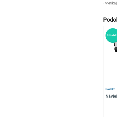
- Vynikaj
Podo
SKLADE
Návleky
Návle