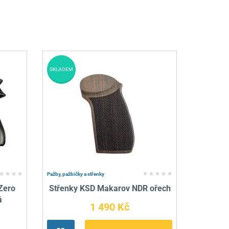
SKLADEM
Pažby, pažbičky a střenky
Zero
Střenky KSD Makarov NDR ořech
á
1 490 Kč