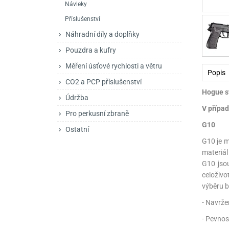
Návleky
Mačety a sekery
Zásobníky
Zavírací nože
Příslušenství
Praky
Příslušenství pro 
Kuchyňské nože
Náhradní díly a doplňky
Luky
Brokovnice opakov
Příslušenství pro 
Pouzdra a kufry
Měření úsťové rychlosti a větru
Kuše
Brokovnice samona
Popis
CO2 a PCP příslušenství
Obranné prostředky
Pistole samonabíje
Obranné spreje
Hogue st
Údržba
V případ
Revolvery
Pro perkusní zbraně
G10
Ostatní
G10 je m
materiál
G10 jsou
celoživo
výběru b
- Navrže
- Pevnos