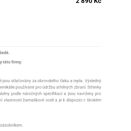
2 890 Kč
nné prostředky
 Engineering
ny
, stolice a vaky
šedé.
 této firmy.
ré jsou stlačovány za obrovského tlaku a tepla. Výsledný
chemikálie používané pro údržbu střelných zbraní. Střenky
ráběny podle náročných specifikací a jsou navrženy pro
 vlastnosti Damaškové oceli a je k dispozici v širokém
m zásobníkem.