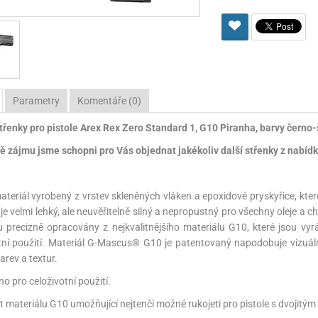
Pro lištu weaver a picatinny
Náboje na ZP
Pistolové a revolverové náboje
Pro perkusní zbraně
Ochra
zbraně na ZP
Adaptéry
Puškové náboje
Ostatní
Rowan
Svítil
ací
nože
Pro lištu 15 - 17 mm
Brokové náboje
Bipody
bíjecí
Malorážkové náboje
Parametry
Komentáře (0)
cí
řenky pro pistole Arex Rex Zero Standard 1, G10 Piranha, barvy černo-
ě zájmu jsme schopni pro Vás objednat jakékoliv další střenky z nabídky
ateriál vyrobený z vrstev skleněných vláken a epoxidové pryskyřice, kte
 je velmi lehký, ale neuvěřitelně silný a nepropustný pro všechny oleje a 
 precizně opracovány z nejkvalitnějšího materiálu G10, které jsou vy
tní použití. Materiál G-Mascus® G10 je patentovaný napodobuje vizuální
arev a textur.
no pro celoživotní použití.
t materiálu G10 umožňující nejtenčí možné rukojeti pro pistole s dvojitý