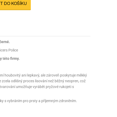
IT DO KOŠÍKU
nné prostředky
 Engineering
ny
, stolice a vaky
černé.
icers Police
 této firmy.
ní houbovitý ani lepkavý, ale zároveň poskytuje měkký
e zcela odlišný proces lisování než běžný neopren, což
 tvarování umožňuje vyrábět pryžové rukojeti s
uky s vybráním pro prsty a příjemným zdrsněním.