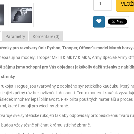
VLOŽ
Pro lištu weaver a picatinny
Náboje na ZP
Pistolové a revolverové náboje
Pro perkusní zbraně
Ochra
zbraně na ZP
Adaptéry
Puškové náboje
Ostatní
Rowan
Svítil
ací
nože
Pro lištu 15 - 17 mm
Brokové náboje
Bipody
Parametry
Komentáře (0)
bíjecí
Malorážkové náboje
řenky pro revolvery Colt Python, Trooper, Officer´s model Match barvy 
cí
nepasují na modely: Trooper Mk III & Mk IV & Mk V, Army Special/Army Off
ě zájmu jsme schopni pro Vás objednat jakékoliv další střenky z nabídky
střenky
ukojeti Hogue jsou tvarovány z odolného syntetického kaučuku, který ne
hlcující zpětný ráz bez ovlivnění přesnosti. Tento moderní kaučuk vyžaduj
sledek mnohem lepší přilnavost. Flexibilita použitých materiálů a proces
tmi, které fungují pro všechny zbraně.
tvaruje své syntetické rukojeti tak aby odpovídaly ortopedickému tvaru r
y budou vždy těsně přiléhat k rámu střelné zbraně.