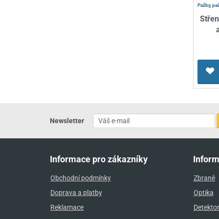
Pažby, pa
Stře
Newsletter
Informace pro zákazníky
Infor
Obchodní podmínky
Zbraně
Doprava a platby
Optika
Reklamace
Detekto