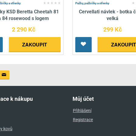
žbičky a střenky
Pažby, pažbičky a střenky
nky KSD Beretta Cheetah 81
Cervellati návlek - botka 
a 84 rosewood s logem
velká
2 290 Kč
299 Kč
ZAKOUPIT
ZAKOUPIT
mace k nákupu
Můj účet
Přihlášení
Registrace
ry kovů