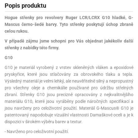
Popis produktu
Hogue střenky pro revolvery Ruger LCR/LCRX G10 hladké, G-
Mascus černo-šedé barvy. Tyto střenky poskytují úchop zbraně
celou rukou.
V případě zájmu jsme schopni pro Vás objednat jakékoliv další
střenky z nabídky této firmy.
G10
G10 je materiál vyrobený z vrstev skleněných vláken a epoxidové
pryskyřice, které jsou stlačovány za obrovského tlaku a tepla.
Výsledný materiál je velmi lehký, ale neuvěřitelně silný a nepropustný
pro všechny oleje a chemikálie používané pro údržbu střelných
zbraní. Střenky G10 jsou precizně opracovány z nejkvalitnějšího
materiálu G10, které jsou vyráběny podle náročných specifikací a
jsou navrženy pro celoživotní použití. Materiál G-Mascus® G10 je
patentovaný napodobuje vizuální vlastnosti Damaškové oceli a je k
dispozici v širokém výběru barev a textur.
- Navrženo pro celoživotní použití.