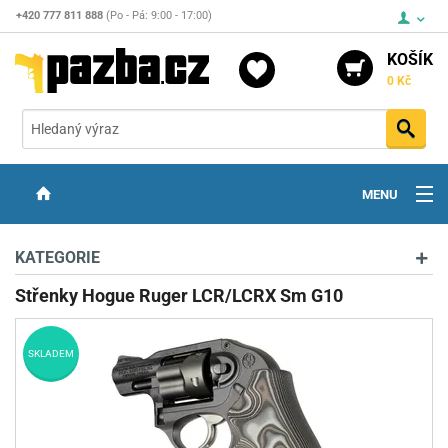
+420 777 811 888
(Po - Pá: 9:00 - 17:00)
KOŠÍK
0 Kč
Vyh
MENU
ZBRANĚ
KATEGORIE
OPTIKA
Střenky Hogue Ruger LCR/LCRX Sm G10
STŘELIVO
SKLADEM
PŘÍSLUŠENSTVÍ
DETEKTORY KOVŮ
KONTAKTY