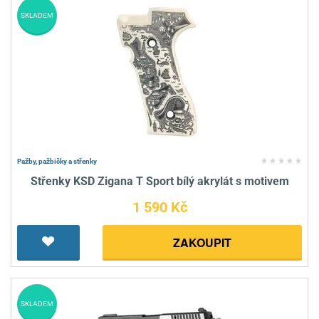
SKLADEM
Pažby, pažbičky a střenky
Střenky KSD Zigana T Sport bílý akrylát s motivem
1 590 Kč
ZAKOUPIT
SKLADEM