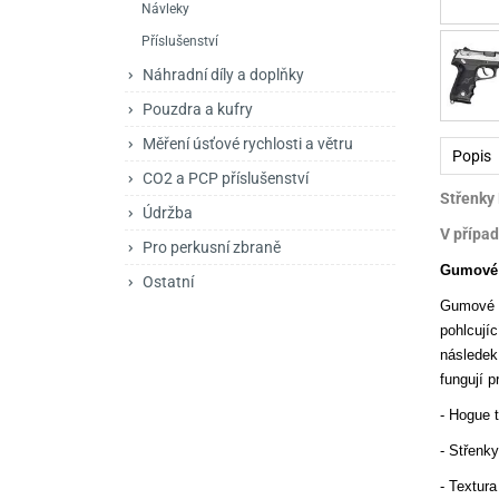
Návleky
Mačety a sekery
Zásobníky
Zavírací nože
Příslušenství
Praky
Příslušenství pro 
Kuchyňské nože
Náhradní díly a doplňky
Luky
Brokovnice opakov
Příslušenství pro 
Pouzdra a kufry
Měření úsťové rychlosti a větru
Kuše
Brokovnice samona
Popis
CO2 a PCP příslušenství
Obranné prostředky
Pistole samonabíje
Obranné spreje
Střenky 
Údržba
V případ
Revolvery
Pro perkusní zbraně
Gumové 
Ostatní
Gumové r
pohlcují
následek
fungují 
- Hogue 
- Střenky
- Textur