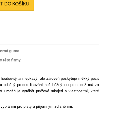
IT DO KOŠÍKU
nné prostředky
 Engineering
ny
, stolice a vaky
 černá guma
 této firmy.
houbovitý ani lepkavý, ale zároveň poskytuje měkký pocit
ela odlišný proces lisování než běžný neopren, což má za
ní umožňuje vyrábět pryžové rukojeti s vlastnostmi, které
s vybráním pro prsty a příjemným zdrsněním.