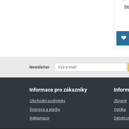
St
Newsletter
Informace pro zákazníky
Infor
Obchodní podmínky
Zbraně
Doprava a platby
Optika
Reklamace
Detekto