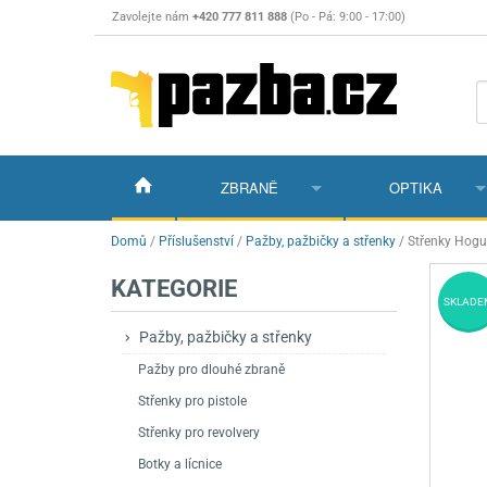
Zavolejte nám
+420 777 811 888
(Po - Pá: 9:00 - 17:00)
ZBRANĚ
OPTIKA
Vzduchovky
Vzduchovky na C
Puškohledy
Domů
/
Příslušenství
/
Pažby, pažbičky a střenky
/
Střenky Hogu
KATEGORIE
Vzduchové pistole a revolvery
Příslušenství pro 
Příslušenství
Dalekohledy a dál
SKLADE
Plynové pistole a revolvery
Vzduchovky PCP
CO2 pistole
Pistole
Kolimátory, lasery
Pažby, pažbičky a střenky
Pažby pro dlouhé zbraně
Perkusní zbraně
Vzduchovky pruži
PCP Pistole
Příslušenství
Montáže
Střenky pro pistole
Zbraně na ZP
Revolvery
Revolvery
Pušky opakovací
Noční vidění a ter
Střenky pro revolvery
Nože
Pružinové pistole
Pušky samonabíje
Nože s pevnou čep
Botky a lícnice