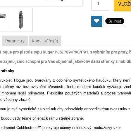
VLOŽ
Pro lištu weaver a picatinny
Náboje na ZP
Pistolové a revolverové náboje
Pro perkusní zbraně
Ochra
zbraně na ZP
Adaptéry
Puškové náboje
Ostatní
Rowan
Svítil
ací
nože
Pro lištu 15 - 17 mm
Brokové náboje
Bipody
bíjecí
Malorážkové náboje
Parametry
Komentáře (0)
cí
Hogue pro pistole typu Ruger P85/P89/P90/P91, s vybráním pro prsty,
ě zájmu jsme schopni pro Vás objednat jakékoliv další střenky z nabídky
střenky
ukojeti Hogue jsou tvarovány z odolného syntetického kaučuku, který není 
cí zpětný ráz bez ovlivnění přesnosti. Tento moderní kaučuk vyžaduje zc
 mnohem lepší přilnavost. Flexibilita použitých materiálů a proces tvarová
pro všechny zbraně.
tvaruje své syntetické rukojeti tak aby odpovídaly ortopedickému tvaru ruky 
 budou vždy těsně přiléhat k rámu střelné zbraně.
a zdrsnění Cobblestone™ poskytuje účinný neklouzavý, nedráždivý vzor.