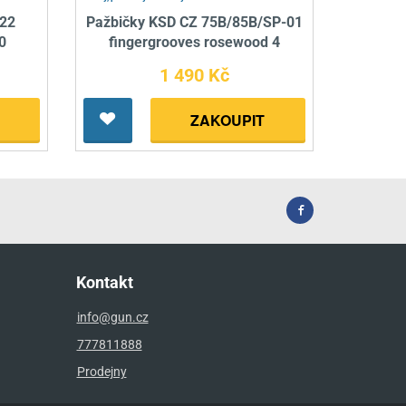
/22
Pažbičky KSD CZ 75B/85B/SP-01
0
fingergrooves rosewood 4
1 490 Kč
ZAKOUPIT
Kontakt
info@gun.cz
777811888
Prodejny