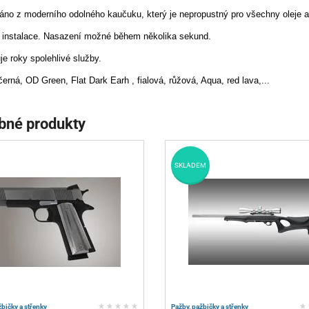
áno z moderního odolného kaučuku, který je nepropustný pro všechny oleje a
 instalace. Nasazení možné během několika sekund.
je roky spolehlivé služby.
černá, OD Green, Flat Dark Earh , fialová, růžová, Aqua, red lava,...
bné produkty
SKLADEM
žbičky a střenky
Pažby, pažbičky a střenky