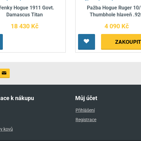
řenky Hogue 1911 Govt.
Pažba Hogue Ruger 10
Damascus Titan
Thumbhole hlaveň .92
18 430 Kč
4 090 Kč
ZAKOUPIT
mace k nákupu
Můj účet
Přihlášení
Registrace
ry kovů