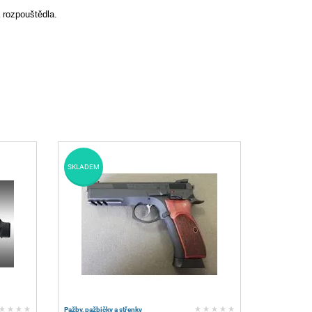
 rozpouštědla.
SKLADEM
Pažby, pažbičky a střenky