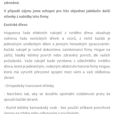
zdrsněné.
V případě zájmu jsme schopni pro Vás objednat jakékoliv další
střenky z nabídky této firmy.
Exotické dřevo
Hogueova řada efektních rukojetí z tvrdého dřeva obsahuje
oslnivou řadu exotických dřevin a vzorů, z nichž každá je
jedinečným uměleckým dílem a jemným řemeslným zpracováním.
Každá rukojeť je ručně dokončena zaměstnanci firmy Hogue na
zářící, hladký leštěný povrch nebo zdrsněný povrch, dle vašich
požadavků. Vaše rukojeť bude vyrobena z ušlechtilého tvrdého
dřeva, které je jedinečným, rodinným dědictvím historie firmy Hogue,
která má vytvořit přirozené spojení mezi vámi a vaší oblíbenou
zbraní.
- Ortopedicky tvarované střenky.
- Navrženo tak, aby se dosáhlo optimální vzdálenosti prstu ke
spoušti každé zbraně.
- Ručně leštěný karnaubský vosk - bez použití stříkané povrchové
úpravy na trhliny nebo odlupování s používáním.