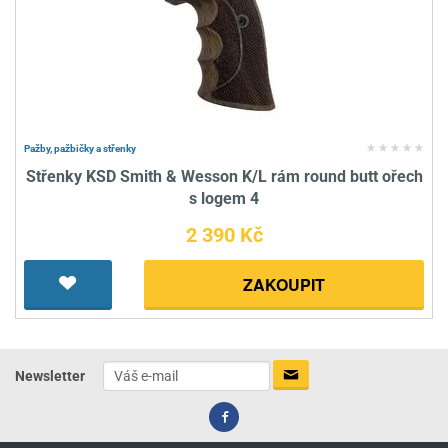
Pažby, pažbičky a střenky
Střenky KSD Smith & Wesson K/L rám round butt ořech
s logem 4
2 390 Kč
ZAKOUPIT
Newsletter