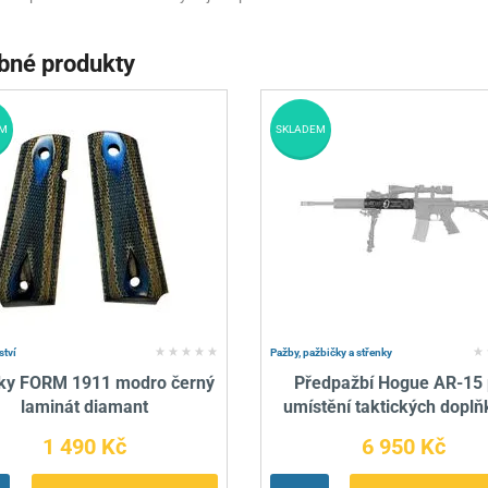
bné produkty
M
SKLADEM
ství
Pažby, pažbičky a střenky
ky FORM 1911 modro černý
Předpažbí Hogue AR-15 
laminát diamant
umístění taktických doplň
1 490 Kč
6 950 Kč