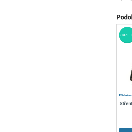
Podo
SKLADE
Příslušen
Střen