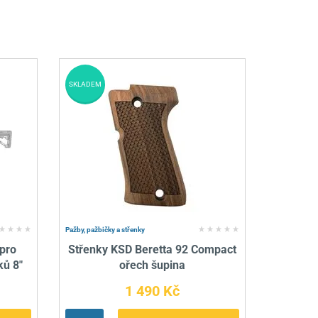
SKLADEM
Pažby, pažbičky a střenky
pro
Střenky KSD Beretta 92 Compact
ků 8"
ořech šupina
1 490 Kč