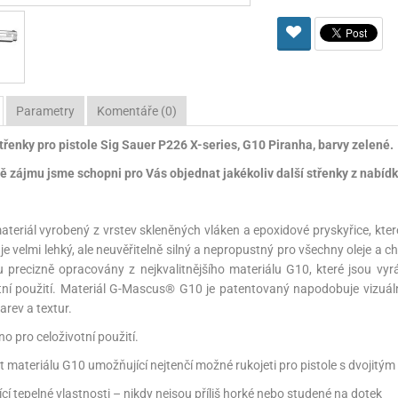
Pro lištu weaver a picatinny
Náboje na ZP
Pistolové a revolverové náboje
Pro perkusní zbraně
Ochra
zbraně na ZP
Adaptéry
Puškové náboje
Ostatní
Rowan
Svítil
ací
nože
Pro lištu 15 - 17 mm
Brokové náboje
Bipody
Parametry
Komentáře (0)
bíjecí
Malorážkové náboje
řenky pro pistole Sig Sauer P226 X-series, G10 Piranha, barvy zelené.
cí
ě zájmu jsme schopni pro Vás objednat jakékoliv další střenky z nabídky
ateriál vyrobený z vrstev skleněných vláken a epoxidové pryskyřice, kte
 je velmi lehký, ale neuvěřitelně silný a nepropustný pro všechny oleje a 
 precizně opracovány z nejkvalitnějšího materiálu G10, které jsou vy
tní použití. Materiál G-Mascus® G10 je patentovaný napodobuje vizuální
arev a textur.
no pro celoživotní použití.
t materiálu G10 umožňující nejtenčí možné rukojeti pro pistole s dvojitý
jící tepelné vlastnosti – nikdy nejsou příliš horké nebo studené na dotek