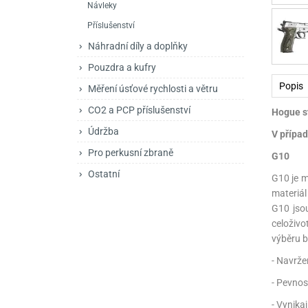
Návleky
Mačety a sekery
Zásobníky
Zavírací nože
Příslušenství
Praky
Příslušenství pro 
Kuchyňské nože
Náhradní díly a doplňky
Luky
Brokovnice opakov
Příslušenství pro 
Pouzdra a kufry
Popis
Měření úsťové rychlosti a větru
Kuše
Brokovnice samona
CO2 a PCP příslušenství
Hogue st
Obranné prostředky
Pistole samonabíje
Obranné spreje
Údržba
V případ
Revolvery
Pro perkusní zbraně
G10
Ostatní
G10 je m
materiál
G10 jsou
celoživo
výběru b
- Navrže
- Pevnos
- Vynika