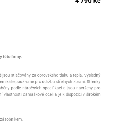
4 790 Kč
nné prostředky
 Engineering
ny
, stolice a vaky
 této firmy.
ré jsou stlačovány za obrovského tlaku a tepla. Výsledný
chemikálie používané pro údržbu střelných zbraní. Střenky
ráběny podle náročných specifikací a jsou navrženy pro
 vlastnosti Damaškové oceli a je k dispozici v širokém
m zásobníkem.