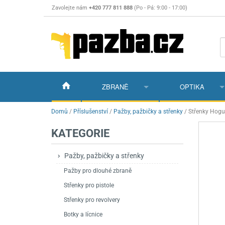
Zavolejte nám
+420 777 811 888
(Po - Pá: 9:00 - 17:00)
ZBRANĚ
OPTIKA
Vzduchovky
Vzduchovky na C
Puškohledy
Domů
/
Příslušenství
/
Pažby, pažbičky a střenky
/
Střenky Hogu
KATEGORIE
Vzduchové pistole a revolvery
Příslušenství pro 
Příslušenství
Dalekohledy a dál
Plynové pistole a revolvery
Vzduchovky PCP
CO2 pistole
Pistole
Kolimátory, lasery
Pažby, pažbičky a střenky
Pažby pro dlouhé zbraně
Perkusní zbraně
Vzduchovky pruži
PCP Pistole
Příslušenství
Montáže
Střenky pro pistole
Zbraně na ZP
Revolvery
Revolvery
Pušky opakovací
Noční vidění a ter
Střenky pro revolvery
Nože
Pružinové pistole
Pušky samonabíje
Nože s pevnou čep
Botky a lícnice