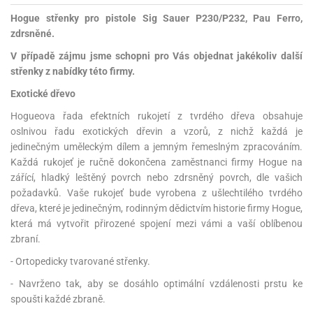
Hogue střenky pro pistole Sig Sauer P230/P232, Pau Ferro,
zdrsněné.
V případě zájmu jsme schopni pro Vás objednat jakékoliv další
střenky z nabídky této firmy.
Exotické dřevo
Hogueova řada efektních rukojetí z tvrdého dřeva obsahuje
oslnivou řadu exotických dřevin a vzorů, z nichž každá je
jedinečným uměleckým dílem a jemným řemeslným zpracováním.
Každá rukojeť je ručně dokončena zaměstnanci firmy Hogue na
zářící, hladký leštěný povrch nebo zdrsněný povrch, dle vašich
požadavků. Vaše rukojeť bude vyrobena z ušlechtilého tvrdého
dřeva, které je jedinečným, rodinným dědictvím historie firmy Hogue,
která má vytvořit přirozené spojení mezi vámi a vaší oblíbenou
zbraní.
- Ortopedicky tvarované střenky.
- Navrženo tak, aby se dosáhlo optimální vzdálenosti prstu ke
spoušti každé zbraně.