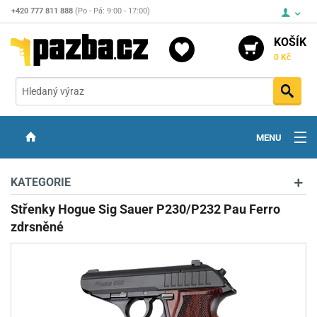
+420 777 811 888
(Po - Pá: 9:00 - 17:00)
KOŠÍK
0 Kč
Vyh
MENU
ZBRANĚ
KATEGORIE
OPTIKA
Střenky Hogue Sig Sauer P230/P232 Pau Ferro
zdrsněné
STŘELIVO
PŘÍSLUŠENSTVÍ
DETEKTORY KOVŮ
KONTAKTY