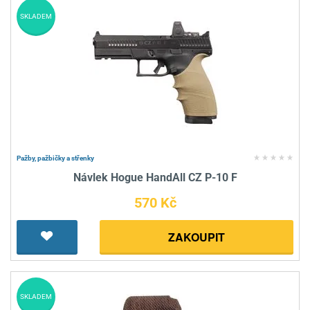
SKLADEM
Pažby, pažbičky a střenky
Návlek Hogue HandAll CZ P-10 F
570 Kč
ZAKOUPIT
SKLADEM