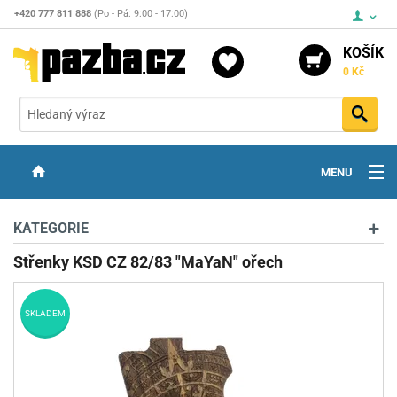
+420 777 811 888
(Po - Pá: 9:00 - 17:00)
KOŠÍK
0 Kč
Vyh
MENU
ZBRANĚ
KATEGORIE
OPTIKA
Střenky KSD CZ 82/83 "MaYaN" ořech
STŘELIVO
SKLADEM
PŘÍSLUŠENSTVÍ
DETEKTORY KOVŮ
KONTAKTY