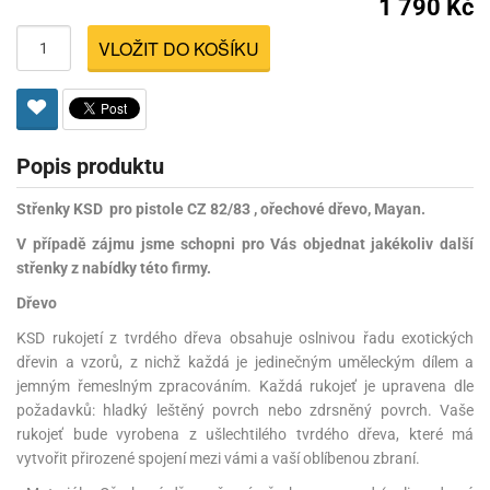
1 790 Kč
VLOŽIT DO KOŠÍKU
Popis produktu
Střenky KSD pro pistole CZ 82/83 , ořechové dřevo, Mayan.
V případě zájmu jsme schopni pro Vás objednat jakékoliv další
střenky z nabídky této firmy.
Dřevo
KSD rukojetí z tvrdého dřeva obsahuje oslnivou řadu exotických
dřevin a vzorů, z nichž každá je jedinečným uměleckým dílem a
jemným řemeslným zpracováním. Každá rukojeť je upravena dle
požadavků: hladký leštěný povrch nebo zdrsněný povrch. Vaše
rukojeť bude vyrobena z ušlechtilého tvrdého dřeva, které má
vytvořit přirozené spojení mezi vámi a vaší oblíbenou zbraní.