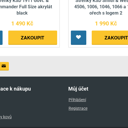
řenky KSD 1911 Govt. &
Střenky KSD Smith & We
mander Full Size akrylát
4506, 1006, 1046, 1066 a
black
ořech s logem 2
1 490 Kč
1 990 Kč
ZAKOUPIT
ZAKOUPIT
mace k nákupu
Můj účet
Přihlášení
Registrace
ry kovů