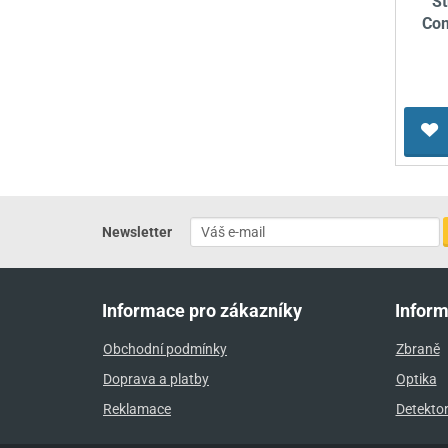
St
Com
Newsletter
Informace pro zákazníky
Infor
Obchodní podmínky
Zbraně
Doprava a platby
Optika
Reklamace
Detekto