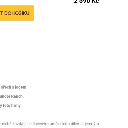
2 590 Kč
nné prostředky
IT DO KOŠÍKU
 Engineering
ny
, stolice a vaky
 ořech s logem.
hunder Ranch.
 této firmy.
, z nichž každá je jedinečným uměleckým dílem a jemným