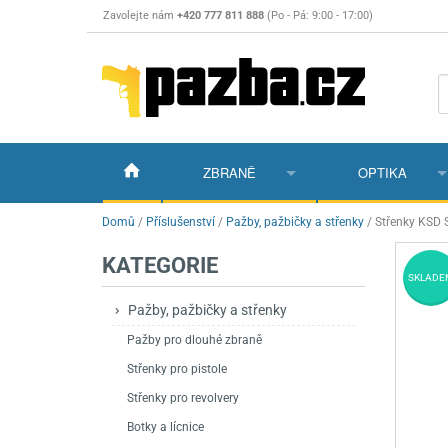
Zavolejte nám
+420 777 811 888
(Po - Pá: 9:00 - 17:00)
ZBRANĚ
OPTIKA
Vzduchovky
Vzduchovky na C
Puškohledy
Domů
/
Příslušenství
/
Pažby, pažbičky a střenky
/
Střenky KSD 
KATEGORIE
Vzduchové pistole a revolvery
Příslušenství pro 
Příslušenství
Dalekohledy a dál
SKLADE
Plynové pistole a revolvery
Vzduchovky PCP
CO2 pistole
Pistole
Kolimátory, lasery
Pažby, pažbičky a střenky
Pažby pro dlouhé zbraně
Perkusní zbraně
Vzduchovky pruži
PCP Pistole
Příslušenství
Montáže
Střenky pro pistole
Zbraně na ZP
Revolvery
Revolvery
Pušky opakovací
Noční vidění a ter
Střenky pro revolvery
Nože
Pružinové pistole
Pušky samonabíje
Nože s pevnou čep
Botky a lícnice