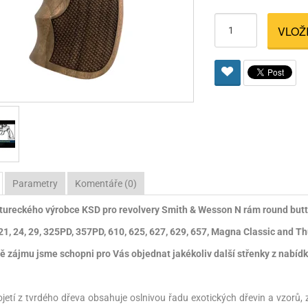
Pro lištu weaver a picatinny
Náboje na ZP
Pistolové a revolverové náboje
Pro perkusní zbraně
Ochra
VLOŽ
zbraně na ZP
Adaptéry
Puškové náboje
Ostatní
Rowan
Svítil
ací
nože
Pro lištu 15 - 17 mm
Brokové náboje
Bipody
bíjecí
Malorážkové náboje
cí
Parametry
Komentáře (0)
tureckého výrobce KSD pro revolvery Smith & Wesson N rám round butt
1, 24, 29, 325PD, 357PD, 610, 625, 627, 629, 657, Magna Classic and T
ě zájmu jsme schopni pro Vás objednat jakékoliv další střenky z nabídky
jetí z tvrdého dřeva obsahuje oslnivou řadu exotických dřevin a vzorů