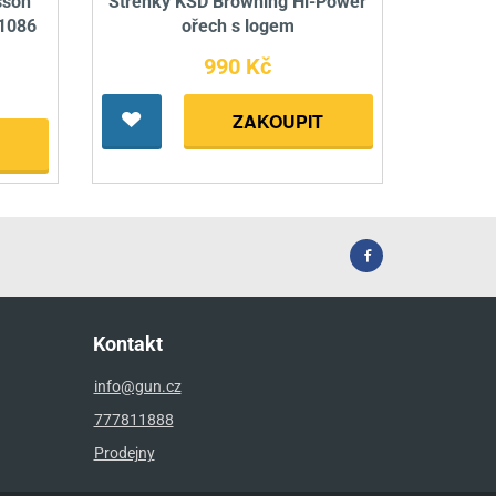
sson
Střenky KSD Browning Hi-Power
 1086
ořech s logem
990 Kč
ZAKOUPIT
Kontakt
info@gun.cz
777811888
Prodejny