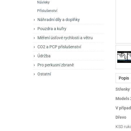
Návleky
Mačety a sekery
Zásobníky
Zavírací nože
Příslušenství
Praky
Příslušenství pro 
Kuchyňské nože
Náhradní díly a doplňky
Luky
Brokovnice opakov
Příslušenství pro 
Pouzdra a kufry
Měření úsťové rychlosti a větru
Kuše
Brokovnice samona
CO2 a PCP příslušenství
Obranné prostředky
Pistole samonabíje
Obranné spreje
Údržba
Revolvery
Pro perkusní zbraně
Ostatní
Popis
Střenky 
Models 2
V případ
Dřevo
KSD ruko