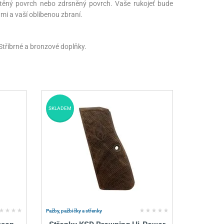
štěný povrch nebo zdrsněný povrch. Vaše rukojeť bude
mi a vaší oblíbenou zbraní.
 Stříbrné a bronzové doplňky.
SKLADEM
Pažby, pažbičky a střenky