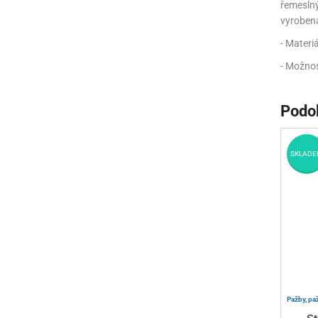
řemesln
vyrobena
- Materi
- Možnos
Podo
SKLADE
Pažby, pa