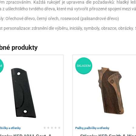
ým zpracováním. Každá rukojeť je upravena dle požadavků: hladký le
 z ušlechtilého tvrdého dřeva, které má vytvořit přirozené spojení mezi vá
ály: Ořechové dřevo, černý ořech, rosewood (palisandrové dřevo)
t personalizace: zdrsnění dle výběru, iniciály, symboly, obrazce, obrázky.
bné produkty
M
SKLADEM
žbičky a střenky
Pažby, pažbičky a střenky