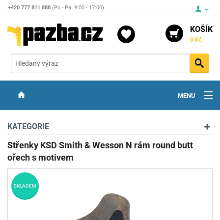
+420 777 811 888
(Po - Pá: 9:00 - 17:00)
KOŠÍK
0 Kč
Vyh
MENU
ZBRANĚ
KATEGORIE
OPTIKA
Střenky KSD Smith & Wesson N rám round butt
ořech s motivem
STŘELIVO
PŘÍSLUŠENSTVÍ
SKLADEM
DETEKTORY KOVŮ
KONTAKTY