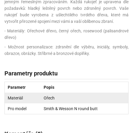
jemným řemeslným zpracováním. Každá rukojeť je upravena dle
požadavků: hladký leštěný povrch nebo zdrsněný povrch. Vaše
rukojeť bude vyrobena z ušlechtilého tvrdého dřeva, které má
vytvořit přirozené spojení mezi vámi a vaší oblíbenou zbraní.
- Materiály: Ořechové dřevo, černý ořech, rosewood (palisandrové
dřevo)
- Možnost personalizace: zdrsnění dle výběru, iniciály, symboly,
obrazce, obrázky. Stříbrné a bronzové doplňky.
Parametry produktu
Parametr
Popis
Materiál
Ořech
Pro model
Smith & Wesson N round butt