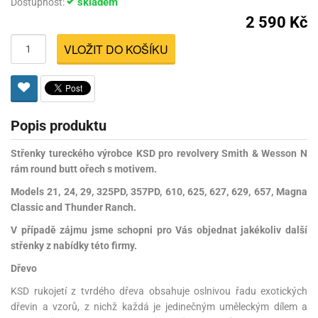
skladem
Dostupnost:
2 590 Kč
VLOŽIT DO KOŠÍKU
Popis produktu
Střenky tureckého výrobce KSD pro revolvery Smith & Wesson N
rám round butt ořech s motivem.
Models 21, 24, 29, 325PD, 357PD, 610, 625, 627, 629, 657, Magna
Classic and Thunder Ranch.
V případě zájmu jsme schopni pro Vás objednat jakékoliv další
střenky z nabídky této firmy.
Dřevo
KSD rukojetí z tvrdého dřeva obsahuje oslnivou řadu exotických
dřevin a vzorů, z nichž každá je jedinečným uměleckým dílem a