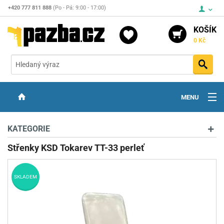
+420 777 811 888
(Po - Pá: 9:00 - 17:00)
KOŠÍK
0 Kč
Vyh
MENU
ZBRANĚ
KATEGORIE
OPTIKA
Střenky KSD Tokarev TT-33 perleť
STŘELIVO
SKLADEM
PŘÍSLUŠENSTVÍ
DETEKTORY KOVŮ
KONTAKTY