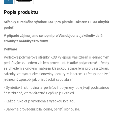
Popis produktu
Střenky tureckého výrobce KSD pro pistole Tokarev TT-33 akrylát
perleť.
V případě zájmu jsme schopni pro Vás objednat jakékoliv další
střenky z nabídky této firmy.
Polymer
Perleťové polymerové střenky KSD vylepšují vaši zbraň s jedinečným
perleťovým vzhledem v bílém provedení. Hladké polymerové střenky
se vhledem slonoviny nabízejí klasickou atmosféru pro vaší zbraň.
Střenky ze syntetické slonoviny jsou ryté laserem. Střenky nabízejí
jedinečný způsob, jak přizpůsobit svou zbraň.
- Syntetická slonovina a perleťové polymery pokrývají podstatnou
část zbraně, která výrazně zlepšuje její vzhled.
- Každá rukojeť je vyrobena s vysokou kvalitou.
- Barevná provedení: bílá, černá, perleť, slonovina.