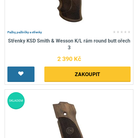
Pažby, pažbičky a střenky
Střenky KSD Smith & Wesson K/L rám round butt ořech
3
2 390 Kč
ZAKOUPIT
SKLADEM