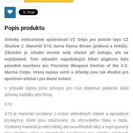
Popis produktu
Střenky světoznámé společnosti VZ Grips pro pistole typu CZ
Shadow 2. Materiál G10, barva Hyena Brown (písková a hnědá).
Zdrsnění je střední úrovně tedy citelné při úchopu, ale ne
nepříjemné. Toto zdrsnění napodobující hřbet aligátora bylo
původně navrženo pro Precision Weapons Section of the U.S.
Marine Corps. Hrany nejsou ostré a střenky jsou tak vhodné pro
sportovní střelce i pro denní nošení.
V případě zájmu jsme schopni pro Vás objednat jakékoliv další
střenky nabídky této firmy.
G10
G10 je materiál vyrobený z vrstev skleněných vláken a epoxidové
pryskyřice, které jsou stlačovány za obrovského tlaku a tepla.
Výsledný materiál je velmi lehký, ale neuvěřitelně silný a nepropustný