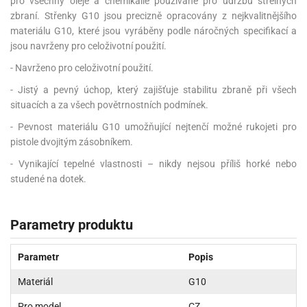
pro všechny oleje a chemikálie používané pro údržbu střelných
zbraní. Střenky G10 jsou precizně opracovány z nejkvalitnějšího
materiálu G10, které jsou vyráběny podle náročných specifikací a
jsou navrženy pro celoživotní použití.
- Navrženo pro celoživotní použití.
- Jistý a pevný úchop, který zajišťuje stabilitu zbraně při všech
situacích a za všech povětrnostních podmínek.
- Pevnost materiálu G10 umožňující nejtenčí možné rukojeti pro
pistole dvojitým zásobníkem.
- Vynikající tepelné vlastnosti – nikdy nejsou příliš horké nebo
studené na dotek.
Parametry produktu
Parametr
Popis
Materiál
G10
Pro model
CZ