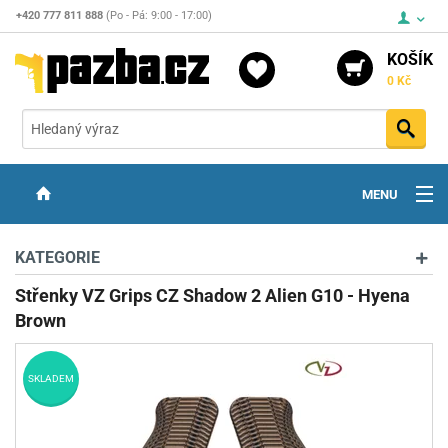
+420 777 811 888
(Po - Pá: 9:00 - 17:00)
KOŠÍK
0 Kč
Vyh
MENU
ZBRANĚ
KATEGORIE
OPTIKA
Střenky VZ Grips CZ Shadow 2 Alien G10 - Hyena
Brown
STŘELIVO
PŘÍSLUŠENSTVÍ
SKLADEM
DETEKTORY KOVŮ
KONTAKTY