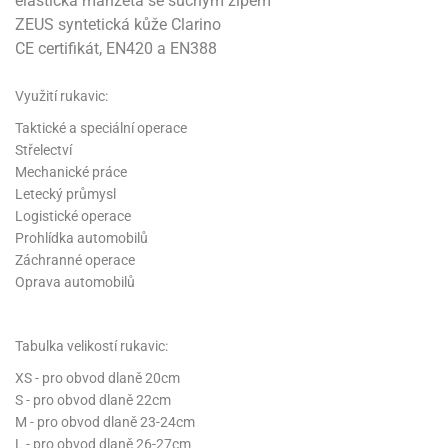
elastická manžeta se suchým zipem
ZEUS syntetická kůže Clarino
CE certifikát, EN420 a EN388
Využití rukavic:
Taktické a speciální operace
Střelectví
Mechanické práce
Letecký průmysl
Logistické operace
Prohlídka automobilů
Záchranné operace
Oprava automobilů
Tabulka velikostí rukavic:
XS - pro obvod dlaně 20cm
S - pro obvod dlaně 22cm
M - pro obvod dlaně 23-24cm
L - pro obvod dlaně 26-27cm