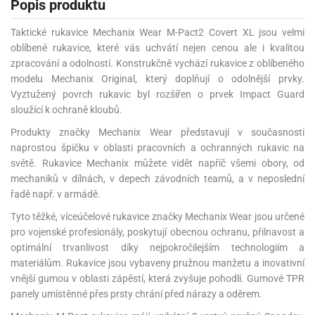
Popis produktu
Taktické rukavice Mechanix Wear M-Pact2 Covert XL jsou velmi
oblíbené rukavice, které vás uchvátí nejen cenou ale i kvalitou
zpracování a odolností. Konstrukčně vychází rukavice z oblíbeného
modelu Mechanix Original, který doplňují o odolnější prvky.
Vyztužený povrch rukavic byl rozšířen o prvek Impact Guard
sloužící k ochraně kloubů.
Produkty značky Mechanix Wear představují v současnosti
naprostou špičku v oblasti pracovních a ochranných rukavic na
světě. Rukavice Mechanix můžete vidět napříč všemi obory, od
mechaniků v dílnách, v depech závodních teamů, a v neposlední
řadě např. v armádě.
Tyto těžké, víceúčelové rukavice značky Mechanix Wear jsou určené
pro vojenské profesionály, poskytují obecnou ochranu, přilnavost a
optimální trvanlivost díky nejpokročilejším technologiím a
materiálům. Rukavice jsou vybaveny pružnou manžetu a inovativní
vnější gumou v oblasti zápěstí, která zvyšuje pohodlí. Gumové TPR
panely umístěnné přes prsty chrání před nárazy a oděrem.