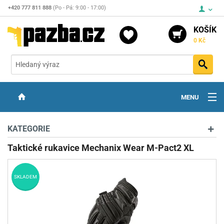
+420 777 811 888
(Po - Pá: 9:00 - 17:00)
KOŠÍK
0 Kč
Vyh
MENU
ZBRANĚ
KATEGORIE
OPTIKA
Taktické rukavice Mechanix Wear M-Pact2 XL
STŘELIVO
SKLADEM
PŘÍSLUŠENSTVÍ
DETEKTORY KOVŮ
KONTAKTY