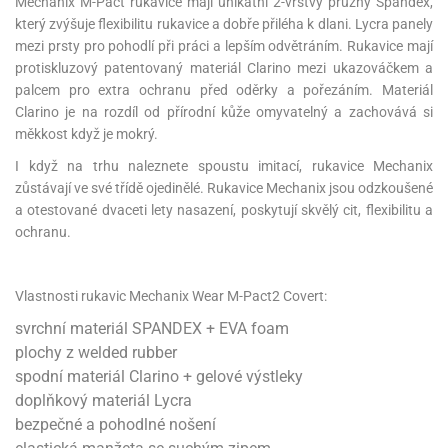
Mechanix M-Pact rukavice májí unikátní 2-vrstvý pružný Spandex,
který zvýšuje flexibilitu rukavice a dobře přiléha k dlani. Lycra panely
mezi prsty pro pohodlí při práci a lepším odvětráním. Rukavice mají
protiskluzový patentovaný materiál Clarino mezi ukazováčkem a
palcem pro extra ochranu před oděrky a pořezáním. Materiál
Clarino je na rozdíl od přírodní kůže omyvatelný a zachovává si
měkkost když je mokrý.
I když na trhu naleznete spoustu imitací, rukavice Mechanix
zůstávají ve své třídě ojedinělé. Rukavice Mechanix jsou odzkoušené
a otestované dvaceti lety nasazení, poskytují skvělý cit, flexibilitu a
ochranu.
Vlastnosti rukavic Mechanix Wear M-Pact2 Covert:
svrchní materiál SPANDEX + EVA foam
plochy z welded rubber
spodní materiál Clarino + gelové výstleky
doplňkový materiál Lycra
bezpečné a pohodlné nošení