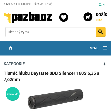
+420 777 811 888
(Po - Pá: 9:00 - 17:00)
KOŠÍK
0 Kč
Vyh
MENU
ZBRANĚ
KATEGORIE
OPTIKA
Tlumič hluku Daystate 0DB Silencer 160S 6,35 a
7,62mm
STŘELIVO
PŘÍSLUŠENSTVÍ
SKLADEM
DETEKTORY KOVŮ
KONTAKTY