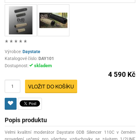
Výrobce:
Daystate
Katalogové číslo:
DAY101
skladem
Dostupnost:
4 590 Kč
VLOŽIT DO KOŠÍKU
Popis produktu
Velmi kvalitní moderátor Daystate 0DB Silencer 110C v černém
provedení určený pro všechny vzduchovky se závitem 1/2UNF