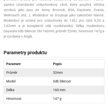
samice (standardní vzduchovkový závit, který používá většina
výrobců jako jsou Air Arms, Brocock, BSA, Daystate, Evanix,
Weihrauch atd...). Moderátor se šroubuje jako zakončení hlavně.
Moderátor je určený pro vzduchovky do 130J pro ráže 6,35 a
7,62mm a je kompletně celý rozebíratelný. Délka moderátoru
Daystate 0db Silencer činí 160mm, průměr 32mm, hmotnost 147g a
je vyrobený v Anglii.
Parametry produktu
Parametr
Popis
Průměr
32mm
Model
0db Silencer
Délka
160 mm
Hmotnost
147 g