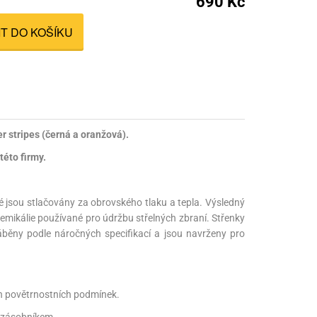
690 Kč
nné prostředky
IT DO KOŠÍKU
 Engineering
ny
, stolice a vaky
r stripes (černá a oranžová).
této firmy.
ré jsou stlačovány za obrovského tlaku a tepla. Výsledný
chemikálie používané pro údržbu střelných zbraní. Střenky
ráběny podle náročných specifikací a jsou navrženy pro
ech povětrnostních podmínek.