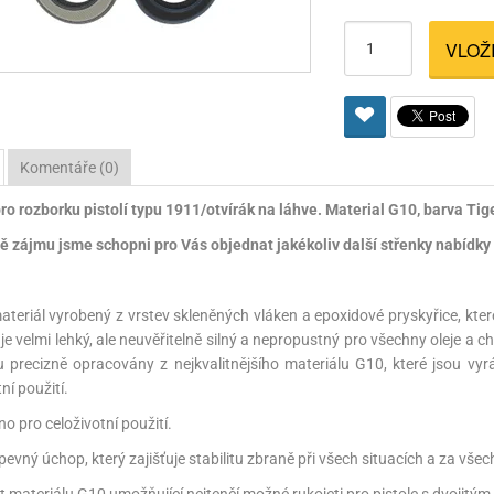
Pro lištu weaver a picatinny
Náboje na ZP
Pistolové a revolverové náboje
Pro perkusní zbraně
Ochra
VLOŽ
zbraně na ZP
Adaptéry
Puškové náboje
Ostatní
Rowan
Svítil
ací
nože
Pro lištu 15 - 17 mm
Brokové náboje
Bipody
bíjecí
Malorážkové náboje
Komentáře (0)
cí
ro rozborku pistolí typu 1911/otvírák na láhve. Material G10, barva Tige
ě zájmu jsme schopni pro Vás objednat jakékoliv další střenky nabídky 
ateriál vyrobený z vrstev skleněných vláken a epoxidové pryskyřice, kte
 je velmi lehký, ale neuvěřitelně silný a nepropustný pro všechny oleje a 
 precizně opracovány z nejkvalitnějšího materiálu G10, které jsou vy
ní použití.
no pro celoživotní použití.
a pevný úchop, který zajišťuje stabilitu zbraně při všech situacích a za vš