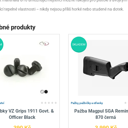
t materiálu G10 umožňující nejtenčí možné rukojeti pro pistole s dvojitý
ící tepelné vlastnosti – nikdy nejsou příliš horké nebo studené na dotek.
bné produkty
M
SKLADEM
ství
Pažby, pažbičky a střenky
bky VZ Grips 1911 Govt. &
Pažba Magpul SGA Remin
Officer Black
870 černá
390 Kč
3 990 Kč