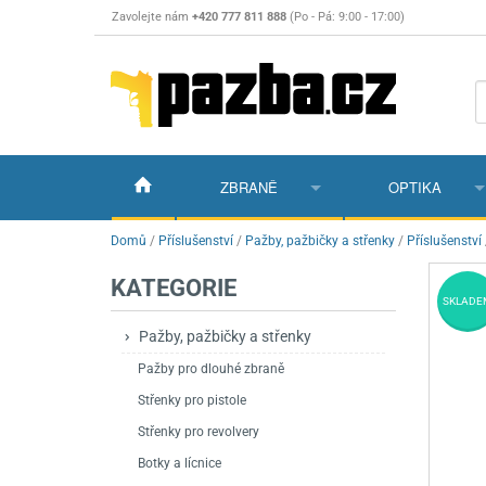
Zavolejte nám
+420 777 811 888
(Po - Pá: 9:00 - 17:00)
ZBRANĚ
OPTIKA
Vzduchovky
Vzduchovky na C
Puškohledy
Domů
/
Příslušenství
/
Pažby, pažbičky a střenky
/
Příslušenství
KATEGORIE
Vzduchové pistole a revolvery
Příslušenství pro 
Příslušenství
Dalekohledy a dál
SKLADE
Plynové pistole a revolvery
Vzduchovky PCP
CO2 pistole
Pistole
Kolimátory, lasery
Pažby, pažbičky a střenky
Pažby pro dlouhé zbraně
Perkusní zbraně
Vzduchovky pruži
PCP Pistole
Příslušenství
Montáže
Střenky pro pistole
Zbraně na ZP
Revolvery
Revolvery
Pušky opakovací
Noční vidění a ter
Střenky pro revolvery
Nože
Pružinové pistole
Pušky samonabíje
Nože s pevnou čep
Botky a lícnice