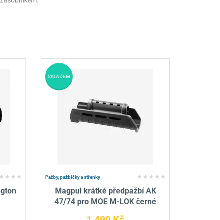
m zásobníkem.
SKLADEM
Pažby, pažbičky a střenky
gton
Magpul krátké předpažbí AK
47/74 pro MOE M-LOK černé
1 490 Kč