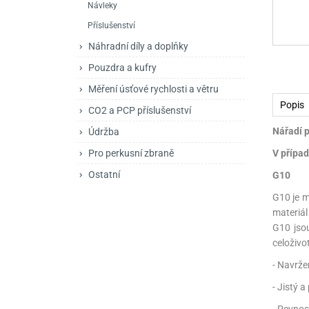
Návleky
Mačety a sekery
Zásobníky
Zavírací nože
Příslušenství
Praky
Příslušenství pro 
Kuchyňské nože
Náhradní díly a doplňky
Luky
Brokovnice opakov
Příslušenství pro 
Pouzdra a kufry
Měření úsťové rychlosti a větru
Kuše
Brokovnice samona
Popis
CO2 a PCP příslušenství
Obranné prostředky
Pistole samonabíje
Obranné spreje
Nářadí p
Údržba
Revolvery
Pro perkusní zbraně
V případ
Ostatní
G10
G10 je m
materiál
G10 jsou
celoživot
- Navrže
- Jistý 