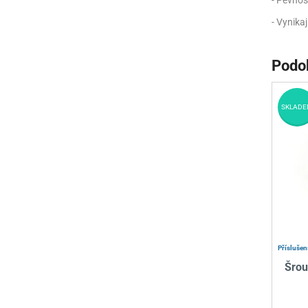
- Pevnos
- Vynikaj
Podo
SKLADE
Příslušen
Šrou