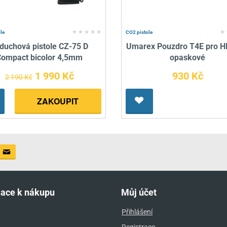
le
CO2 pistole
duchová pistole CZ-75 D
Umarex Pouzdro T4E pro H
Compact bicolor 4,5mm
opaskové
1 990 Kč
930 Kč
2 190 Kč
ZAKOUPIT
mace k nákupu
Můj účet
Přihlášení
Registrace