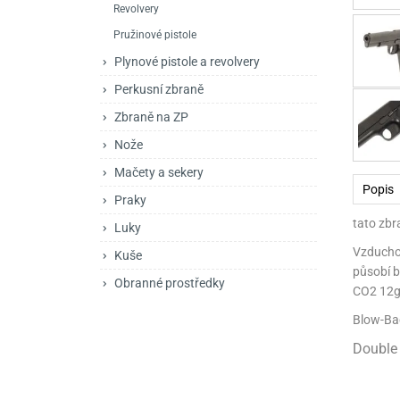
Revolvery
Mačety a sekery
Zásobníky
Zavírací nože
Pružinové pistole
Praky
Příslušenství pro 
Kuchyňské nože
Plynové pistole a revolvery
Luky
Brokovnice opakov
Příslušenství pro 
Perkusní zbraně
Zbraně na ZP
Kuše
Brokovnice samona
Nože
Obranné prostředky
Pistole samonabíje
Obranné spreje
Mačety a sekery
Popis
Revolvery
Praky
tato zbr
Luky
Vzduchov
Kuše
působí b
Obranné prostředky
CO2 12g 
Blow-Bac
Double 