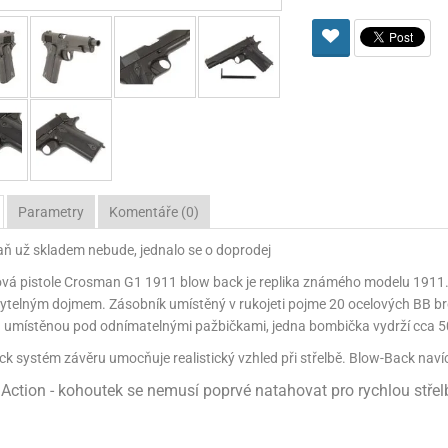
Pro lištu weaver a picatinny
Náboje na ZP
Pistolové a revolverové náboje
Pro perkusní zbraně
Ochra
zbraně na ZP
Adaptéry
Puškové náboje
Ostatní
Rowan
Svítil
ací
nože
Pro lištu 15 - 17 mm
Brokové náboje
Bipody
bíjecí
Malorážkové náboje
cí
Parametry
Komentáře (0)
aň už skladem nebude, jednalo se o doprodej
á pistole Crosman G1 1911 blow back je replika známého modelu 1911. C
ytelným dojmem. Zásobník umístěný v rukojeti pojme 20 ocelových BB br
umístěnou pod odnímatelnými pažbičkami, jedna bombička vydrží cca 50
k systém závěru umocňuje realistický vzhled při střelbě. Blow-Back navíc
Action - kohoutek se nemusí poprvé natahovat pro rychlou střel