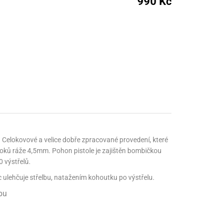
990 Kč
nné prostředky
 Engineering
ny
, stolice a vaky
elokovové a velice dobře zpracované provedení, které
oků ráže 4,5mm. Pohon pistole je zajištěn bombičkou
 výstřelů.
 ulehčuje střelbu, natažením kohoutku po výstřelu.
bu