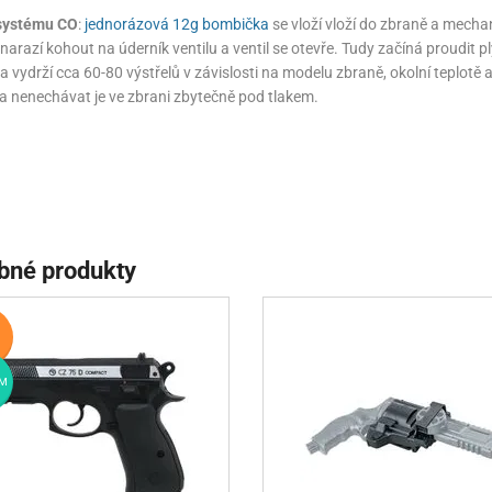
 systému CO
:
jednorázová 12g bombička
se vloží vloží do zbraně a mecha
narazí kohout na úderník ventilu a ventil se otevře. Tudy začíná proudit 
 vydrží cca 60-80 výstřelů v závislosti na modelu zbraně, okolní teplotě a
t a nenechávat je ve zbrani zbytečně pod tlakem.
bné produkty
M