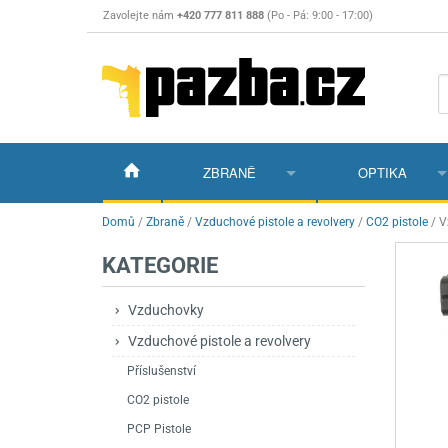
Zavolejte nám
+420 777 811 888
(Po - Pá: 9:00 - 17:00)
ZBRANĚ
OPTIKA
Vzduchovky
Vzduchovky na C
Puškohledy
Domů
/
Zbraně
/
Vzduchové pistole a revolvery
/
CO2 pistole
/
V
KATEGORIE
Vzduchové pistole a revolvery
Příslušenství pro 
Příslušenství
Dalekohledy a dál
Plynové pistole a revolvery
Vzduchovky PCP
CO2 pistole
Pistole
Kolimátory, lasery
Vzduchovky
Vzduchové pistole a revolvery
Perkusní zbraně
Vzduchovky pruži
PCP Pistole
Příslušenství
Montáže
Příslušenství
Zbraně na ZP
Revolvery
Revolvery
Pušky opakovací
Noční vidění a ter
CO2 pistole
Nože
Pružinové pistole
Pušky samonabíje
Nože s pevnou čep
PCP Pistole