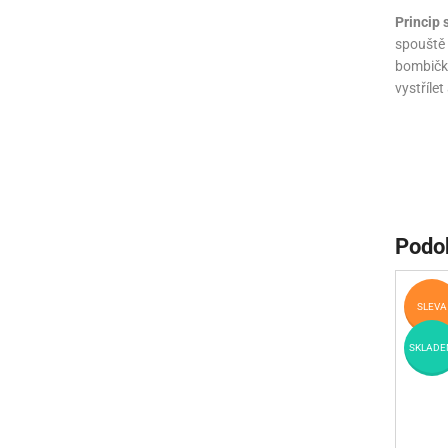
Princip
spouště 
bombička
vystříle
Podo
SLEVA
SKLADE