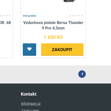
CO2 pistole
DR .68
Vzduchová pistole Bersa Thunder
9 Pro 4,5mm
1 650 Kč
ZAKOUPIT
Kontakt
info@gun.cz
777811888