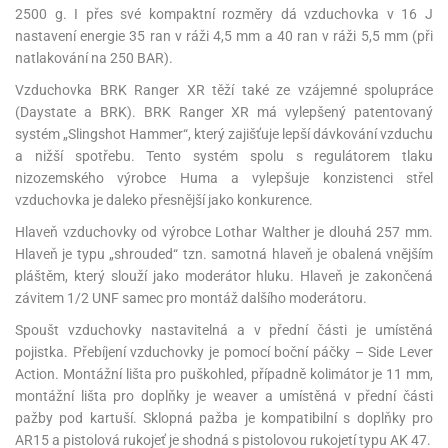
2500 g. I přes své kompaktní rozměry dá vzduchovka v 16 J
nastavení energie 35 ran v ráži 4,5 mm a 40 ran v ráži 5,5 mm (při
natlakování na 250 BAR).
Vzduchovka BRK Ranger XR těží také ze vzájemné spolupráce
(Daystate a BRK). BRK Ranger XR má vylepšený patentovaný
systém „Slingshot Hammer“, který zajišťuje lepší dávkování vzduchu
a nižší spotřebu. Tento systém spolu s regulátorem tlaku
nizozemského výrobce Huma a vylepšuje konzistenci střel
vzduchovka je daleko přesnější jako konkurence.
Hlaveň vzduchovky od výrobce Lothar Walther je dlouhá 257 mm.
Hlaveň je typu „shrouded“ tzn. samotná hlaveň je obalená vnějším
pláštěm, který slouží jako moderátor hluku. Hlaveň je zakončená
závitem 1/2 UNF samec pro montáž dalšího moderátoru.
Spoušt vzduchovky nastavitelná a v přední části je umístěná
pojistka. Přebíjení vzduchovky je pomocí boční páčky – Side Lever
Action. Montážní lišta pro puškohled, případně kolimátor je 11 mm,
montážní lišta pro doplňky je weaver a umístěná v přední části
pažby pod kartuší. Sklopná pažba je kompatibilní s doplňky pro
AR15 a pistolová rukojeť je shodná s pistolovou rukojetí typu AK 47.