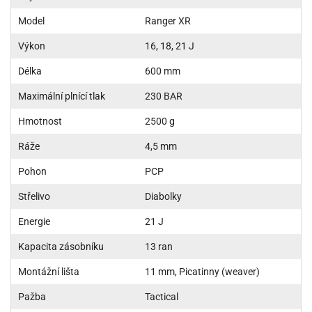
Model
Ranger XR
Výkon
16, 18, 21 J
Délka
600 mm
Maximální plnící tlak
230 BAR
Hmotnost
2500 g
Ráže
4,5 mm
Pohon
PCP
Střelivo
Diabolky
Energie
21 J
Kapacita zásobníku
13 ran
Montážní lišta
11 mm, Picatinny (weaver)
Pažba
Tactical