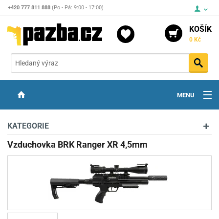
+420 777 811 888
(Po - Pá: 9:00 - 17:00)
KOŠÍK
0 Kč
Vyh
MENU
ZBRANĚ
KATEGORIE
OPTIKA
Vzduchovka BRK Ranger XR 4,5mm
STŘELIVO
PŘÍSLUŠENSTVÍ
DETEKTORY KOVŮ
KONTAKTY