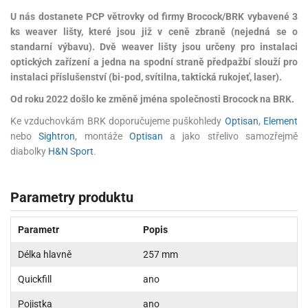
U nás dostanete PCP větrovky od firmy Brocock/BRK vybavené 3
ks weaver lišty, které jsou již v ceně zbraně (nejedná se o
standarní výbavu). Dvě weaver lišty jsou určeny pro instalaci
optických zařízení a jedna na spodní straně předpažbí slouží pro
instalaci příslušenství (bi-pod, svítilna, taktická rukojeť, laser).
Od roku 2022 došlo ke změně jména společnosti Brocock na BRK.
Ke vzduchovkám BRK doporučujeme puškohledy
Optisan
,
Element
nebo
Sightron
, montáže
Optisan
a jako střelivo samozřejmě
diabolky
H&N Sport
.
Parametry produktu
Parametr
Popis
Délka hlavně
257 mm
Quickfill
ano
Pojistka
ano