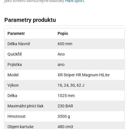
jako střelivo samozřejmě diabolky
H&N Sport
.
Parametry produktu
Parametr
Popis
Délka hlavně
600 mm
Quickfill
Ano
Pojistka
ano
Model
XR Sniper HR Magnum HiLite
Výkon
16, 24, 30, 62 J
Délka
1025 mm
Maximální plnící tlak
230 BAR
Hmotnost
3500 g
Objem kartuše
480 cm3