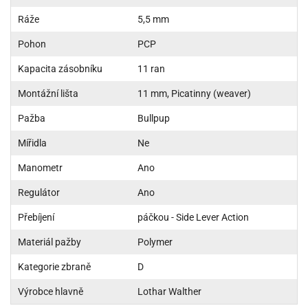
Ráže
5,5 mm
Pohon
PCP
Kapacita zásobníku
11 ran
Montážní lišta
11 mm, Picatinny (weaver)
Pažba
Bullpup
Mířidla
Ne
Manometr
Ano
Regulátor
Ano
Přebíjení
páčkou - Side Lever Action
Materiál pažby
Polymer
Kategorie zbraně
D
Výrobce hlavně
Lothar Walther