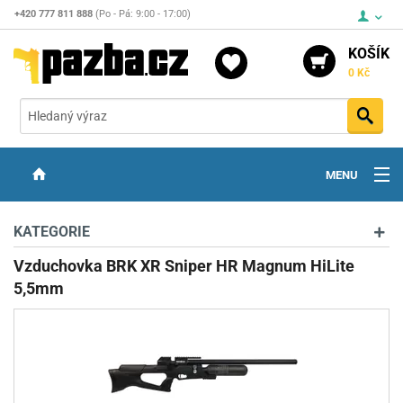
+420 777 811 888
(Po - Pá: 9:00 - 17:00)
KOŠÍK
0 Kč
Vyh
MENU
ZBRANĚ
KATEGORIE
OPTIKA
Vzduchovka BRK XR Sniper HR Magnum HiLite
5,5mm
STŘELIVO
PŘÍSLUŠENSTVÍ
DETEKTORY KOVŮ
KONTAKTY