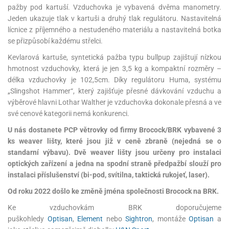
pažby pod kartuší. Vzduchovka je vybavená dvěma manometry.
Jeden ukazuje tlak v kartuši a druhý tlak regulátoru. Nastavitelná
lícnice z příjemného a nestudeného materiálu a nastavitelná botka
se přizpůsobí každému střelci.
Kevlarová kartuše, syntetická pažba typu bullpup zajištují nízkou
hmotnost vzduchovky, která je jen 3,5 kg a kompaktní rozměry –
délka vzduchovky je 102,5cm. Díky regulátoru Huma, systému
„Slingshot Hammer“, který zajišťuje přesné dávkování vzduchu a
výběrové hlavni Lothar Walther je vzduchovka dokonale přesná a ve
své cenové kategorii nemá konkurenci.
U nás dostanete PCP větrovky od firmy Brocock/BRK vybavené 3
ks weaver lišty, které jsou již v ceně zbraně (nejedná se o
standarní výbavu). Dvě weaver lišty jsou určeny pro instalaci
optických zařízení a jedna na spodní straně předpažbí slouží pro
instalaci příslušenství (bi-pod, svítilna, taktická rukojeť, laser).
Od roku 2022 došlo ke změně jména společnosti Brocock na BRK.
Ke vzduchovkám BRK doporučujeme
puškohledy
Optisan
,
Element
nebo
Sightron
, montáže
Optisan
a