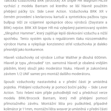
Taktická vzduchovka BRK (Brocock) XR Sniper HR Magnum HiLite
vychází z modelu Bantam od kterého se liší hlavně použitím
přebíjecí páčky tzv. Side Lever Action. Vzduchovka BRK XR v
černém provedení s kevlarovou kartuší a syntetickou pažbou typu
bullpup těží ze vzájemné spolupráce obou výrobců (Daystate a
BRK) nejvíce. BRK XR Sniper HR má vylepšený patentovaný systém
„Slingshot Hammer“, který zajišťuje lepší dávkování vzduchu a nižší
spotřebu. Tento systém spolu s regulátorem tlaku nizozemského
výrobce Huma a vylepšuje konzistenci střel vzduchovka je daleko
přesnější jako konkurence.
Hlaveň vzduchovky od výrobce Lothar Walther je dlouhá 600mm.
Hlaveň je typu „shrouded“ tzn. samotná hlaveň je obalená vnějším
pláštěm, který slouží jako moderátor hluku. Hlaveň je zakončená
závitem 1/2 UNF samec pro montáž dalšího moderátoru.
Spoušt vzduchovky nastavitelná a v přední části je umístěná
pojistka. Přebíjení vzduchovky je pomocí boční páčky – Side Lever
Action. Toto řešení nám přijde pohodlnější než u předchozí verze
modelu BRK/Brocock Bantam, který měl přebíjení pomocí
přímotažného závěru. Montážní lišta pro puškohled, případně
kolimátor je 11mm, montážní lišta weaver je umístěná v přední části