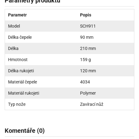
Parametry produktu
Parametr
Popis
Model
SCH911
Délka čepele
90 mm
Délka
210 mm
Hmotnost
159 g
Délka rukojeti
120 mm
Materiál čepele
4034
Materiál rukojeti
Polymer
Typ nože
Zavírací nůž
Komentáře (0)