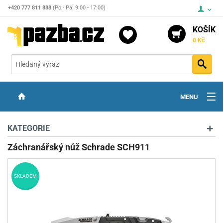
+420 777 811 888
(Po - Pá: 9:00 - 17:00)
KOŠÍK
0 Kč
Vyh
MENU
ZBRANĚ
KATEGORIE
OPTIKA
Záchranářský nůž Schrade SCH911
STŘELIVO
SKLADEM
PŘÍSLUŠENSTVÍ
DETEKTORY KOVŮ
KONTAKTY