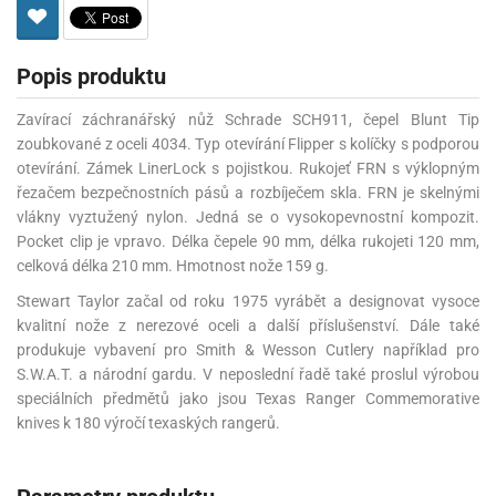
Popis produktu
Zavírací záchranářský nůž Schrade SCH911, čepel Blunt Tip
zoubkované z oceli 4034. Typ otevírání Flipper s kolíčky s podporou
otevírání. Zámek LinerLock s pojistkou. Rukojeť FRN s výklopným
řezačem bezpečnostních pásů a rozbíječem skla. FRN je skelnými
vlákny vyztužený nylon. Jedná se o vysokopevnostní kompozit.
Pocket clip je vpravo. Délka čepele 90 mm, délka rukojeti 120 mm,
celková délka 210 mm. Hmotnost nože 159 g.
Stewart Taylor začal od roku 1975 vyrábět a designovat vysoce
kvalitní nože z nerezové oceli a další příslušenství. Dále také
produkuje vybavení pro Smith & Wesson Cutlery například pro
S.W.A.T. a národní gardu. V neposlední řadě také proslul výrobou
speciálních předmětů jako jsou Texas Ranger Commemorative
knives k 180 výročí texaských rangerů.