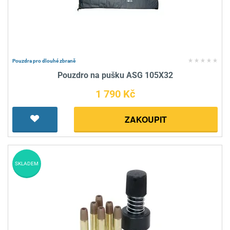
Pouzdra pro dlouhé zbraně
Pouzdro na pušku ASG 105X32
1 790 Kč
ZAKOUPIT
SKLADEM