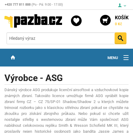
+420 777 811 888
(Po - Pá: 9:00 - 17:00)
KOŠÍK
0 Kč
Vyh
MENU
ZBRANĚ
Výrobce - ASG
OPTIKA
Dánský výrobce ASG produkuje licenční airsoftové a vzduchovkové kopie
STŘELIVO
známých zbraní. Takováto licence umožňuje firmě ASG vyrábět kopie
zbraní firmy CZ – CZ 75/SP-01 Shadow/Shadow 2 u kterých můžete
PŘÍSLUŠENSTVÍ
trénovat rozborku jako s klasickou střelnou zbraní pokud se chystáte na
zkoušku pro získání zbrojního průkazu. Nebo pokud si chcete užít
DETEKTORY KOVŮ
nostalgie střelby s westernovou zbraní může Vám společnost ASG
nabídnout celokovovou repliku Smith & Wesson Schofield MK III, který
KONTAKTY
proslavily nejen historické osobnosti jako bandita Jassie James a