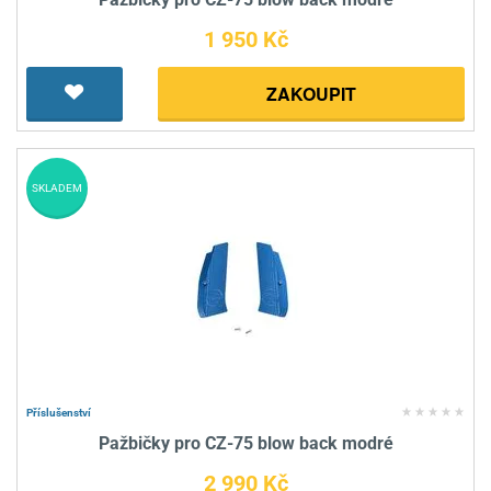
1 950 Kč
ZAKOUPIT
SKLADEM
Příslušenství
Pažbičky pro CZ-75 blow back modré
2 990 Kč