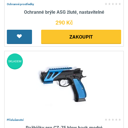
Ochranné prostředky
Ochranné brýle ASG žluté, nastavitelné
290 Kč
ZAKOUPIT
SKLADEM
Příslušenství
Pažbičky pro CZ-75 blow back modré