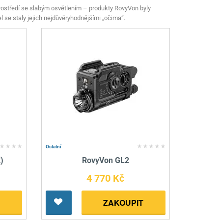
nné prostředky
prostředí se slabým osvětlením – produkty RovyVon byly
el se staly jejich nejdůvěryhodnějšími „očima“.
 Engineering
ny
, stolice a vaky
Ostatní
)
RovyVon GL2
4 770 Kč
ZAKOUPIT