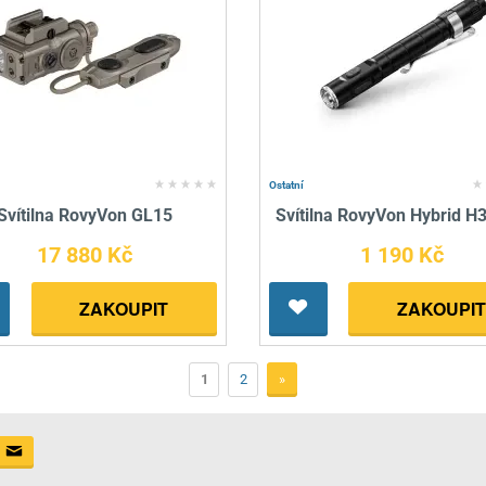
Ostatní
Svítilna RovyVon GL15
Svítilna RovyVon Hybrid H
17 880 Kč
1 190 Kč
ZAKOUPIT
ZAKOUPIT
1
2
»