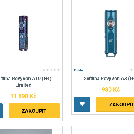
Ostatní
ítilna RovyVon A10 (G4)
Svítilna RovyVon A3 (G
Limited
980 Kč
11 890 Kč
ZAKOUPIT
ZAKOUPIT