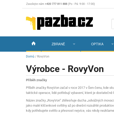
Zavolejte nám
+420 777 811 888
(Po - Pá: 9:00 - 17:00)
ZBRANĚ
OPTIKA
Vzduchovky
Vzduchovky na C
Puškohledy
Domů
/
RovyVon
Výrobce - RovyVon
Vzduchové pistole a revolvery
Příslušenství pro 
Příslušenství
Dalekohledy a dál
Plynové pistole a revolvery
Vzduchovky PCP
CO2 pistole
Pistole
Kolimátory, lasery
Příběh značky
Perkusní zbraně
Vzduchovky pruži
PCP Pistole
Příslušenství
Montáže
Příběh značky RovyVon začal v roce 2017 v Šen-čenu, kde skupi
taktické operace, lidé potřebují vybavení, které je dostateč
Zbraně na ZP
Revolvery
Revolvery
Pušky opakovací
Noční vidění a ter
Název značky „RovyVon“ ztělesňuje ducha „odvážných inovací 
jako malé klíčenkové svítilny až po dnešní rozsáhlé produktové
Nože
Pružinové pistole
Pušky samonabíje
Nože s pevnou čep
kdy potřebujete světlo a přesnost nejvíce, vás nikdy nezklam