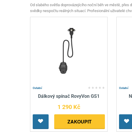
Mačety a sekery
Zásobníky
Zavírací nože
Od slabého světla doprovázejícího noční běh ve městě, přes d
svědky nespočtu reálných situací. Profesionální uživatelé chvá
Praky
Příslušenství pro 
Kuchyňské nože
Luky
Brokovnice opakov
Příslušenství pro 
Kuše
Brokovnice samona
Obranné prostředky
Pistole samonabíje
Obranné spreje
Revolvery
Ostatní
Ostatní
Dálkový spínač RovyVon GS1
N
1 290 Kč
ZAKOUPIT