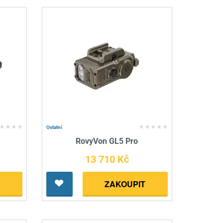
Ostatní
RovyVon GL5 Pro
13 710 Kč
ZAKOUPIT