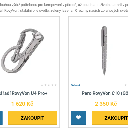
Pro lištu weaver a picatinny
Náboje na ZP
Pistolové a revolverové náboje
Pro perkusní zbraně
Ochra
louhou výdrž potřebnou pro kempování v přírodě, až po situace života a smrti v 
lí RovyVon: stabilní bílé světlo, zelený laser a IR režimy našich zbraňových svět
zbraně na ZP
Adaptéry
Puškové náboje
Ostatní
Rowan
Svítil
ací
nože
Pro lištu 15 - 17 mm
Brokové náboje
Bipody
bíjecí
Malorážkové náboje
cí
Ostatní
ářadí RovyVon U4 Pro+
Pero RovyVon C10 (G2
1 620 Kč
2 350 Kč
ZAKOUPIT
ZAKOUPIT