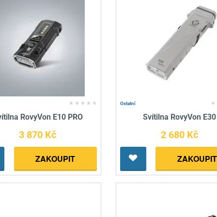
Ostatní
vítilna RovyVon E10 PRO
Svítilna RovyVon E30
3 870 Kč
2 680 Kč
ZAKOUPIT
ZAKOUPIT