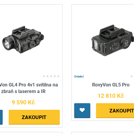
Ostatní
on GL4 Pro 4v1 svítilna na
RovyVon GL5 Pro
zbraň s laserem a IR
12 810 Kč
9 590 Kč
ZAKOUPIT
ZAKOUPIT