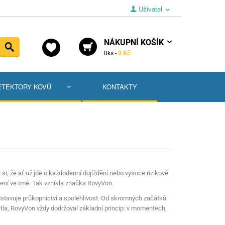
Uživatel
NÁKUPNÍ
KOŠÍK
Vyhledat
0
ks -
0 Kč
ETEKTORY KOVŮ
KONTAKTY
 pro dlouhé zbraně
tory
y pro pistole
ní díly
dávačky
y pro revolvery
níky a podavače
a pro krátké zbraně
ušenství
Sondy
a lícnice
, střelnice a terče
Lopatky
si, že ať už jde o každodenní dojíždění nebo vysoce rizikové
lení ve tmě. Tak vznikla značka RovyVon.
ky
átory
ra pro dlouhé zbraně
Náhradní díly
stavuje průkopnictví a spolehlivost. Od skromných začátků
větla, RovyVon vždy dodržoval základní princip: v momentech,
šenství
ky ke zbraním
Doplňky