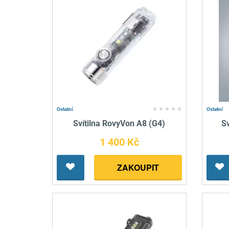
Ostatní
Ostatní
Svítilna RovyVon A8 (G4)
S
1 400 Kč
ZAKOUPIT