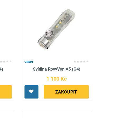
Ostatní
4)
Svítilna RovyVon A5 (G4)
1 100 Kč
ZAKOUPIT