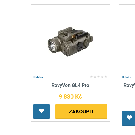
Ostatní
Ostatní
RovyVon GL4 Pro
RovyV
9 830 Kč
ZAKOUPIT