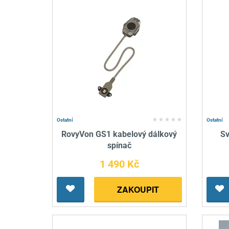
Ostatní
Ostatní
RovyVon GS1 kabelový dálkový
Sv
spínač
1 490 Kč
ZAKOUPIT