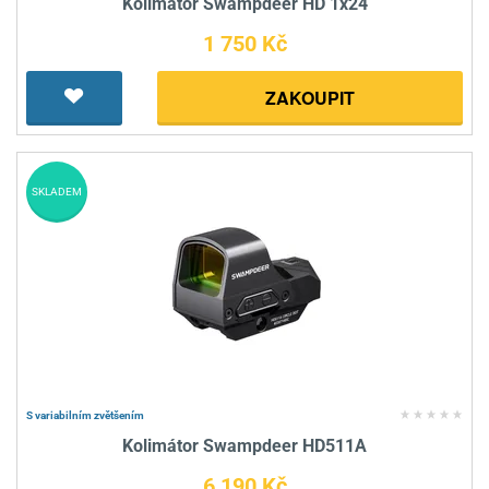
Kolimátor Swampdeer HD 1x24
1 750 Kč
ZAKOUPIT
SKLADEM
S variabilním zvětšením
Kolimátor Swampdeer HD511A
6 190 Kč