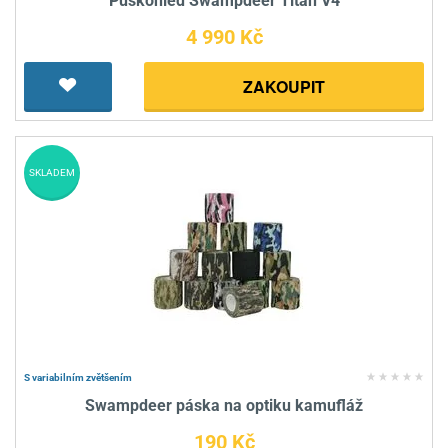
Puškohled Swampdeer Titan V4
4 990 Kč
ZAKOUPIT
SKLADEM
S variabilním zvětšením
Swampdeer páska na optiku kamufláž
190 Kč