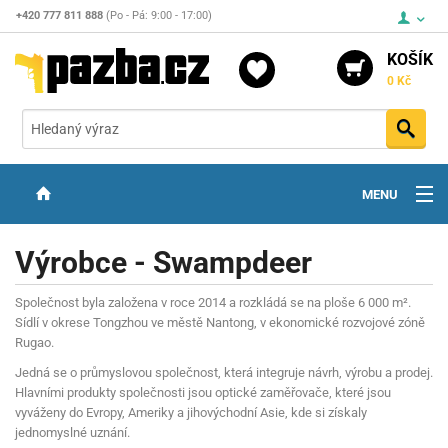
+420 777 811 888
(Po - Pá: 9:00 - 17:00)
KOŠÍK
0 Kč
Vyh
MENU
ZBRANĚ
Výrobce - Swampdeer
OPTIKA
Společnost byla založena v roce 2014 a rozkládá se na ploše 6 000 m².
STŘELIVO
Sídlí v okrese Tongzhou ve městě Nantong, v ekonomické rozvojové zóně
Rugao.
PŘÍSLUŠENSTVÍ
Jedná se o průmyslovou společnost, která integruje návrh, výrobu a prodej.
Hlavními produkty společnosti jsou optické zaměřovače, které jsou
DETEKTORY KOVŮ
vyváženy do Evropy, Ameriky a jihovýchodní Asie, kde si získaly
jednomyslné uznání.
KONTAKTY