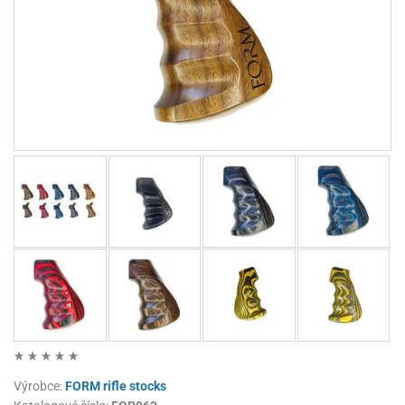
Výrobce:
FORM rifle stocks