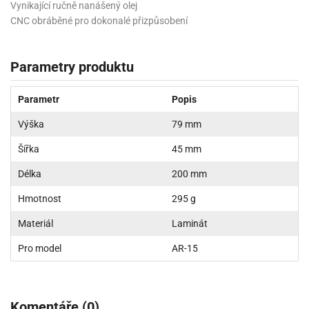
Vynikající ručně nanášený olej
CNC obráběné pro dokonalé přizpůsobení
Parametry produktu
Parametr
Popis
Výška
79 mm
Šířka
45 mm
Délka
200 mm
Hmotnost
295 g
Materiál
Laminát
Pro model
AR-15
Komentáře (0)