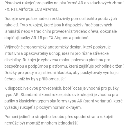
Pistolová rukojeť pro pušky na platformě AR a vzduchových zbraní
FX, RTI, Airforce, LCS AirArms..
Dodejte své pušce nádech exkluzivity pomocí těchto poutavých
rukojetí. Tyto rukojeti, které jsou k dispozici v řadě barevných
laminátů nebo v tradičním provedení z tvrdého dřeva, dokonale
doplňují pušky AR-15 po FX Airguns a podobné.
Výjimečně ergonomický anatomický design, který poskytuje
intuitivní a opakovatelný úchop, ideální pro různé střelecké
disciplíny. Rukojeť je vybavena malou palcovou plochou pro
bezpečnou a podpůrnou platformu, která zajišťuje pohodlné držení.
Drážky pro prsty mají střední hloubku, aby poskytovaly vynikající
úchop, aniž by byly příliš omezující.
K dispozici ve dvou provedeních, bobří ocas je vhodná pro pušky
typu AR. Standardní konstrukce pistolové rukojeti je vhodná pro
pušky s klasickým typem platformy typu AR (stará varianta), které
vyžadují rukojeť s plochým horním okrajem.
Pomocí jediného strojního šroubu přes spodní stranu rukojeti
nemůže být montáž mnohem jednodušší.