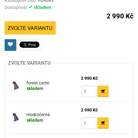
Katalogové číslo:
FOR063
skladem
Dostupnost:
2 990 Kč
ZVOLTE VARIANTU
ZVOLTE VARIANTU
2 990 Kč
forest camo
skladem
2 990 Kč
modročerná
skladem