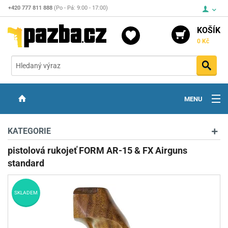
+420 777 811 888
(Po - Pá: 9:00 - 17:00)
KOŠÍK
0 Kč
Vyh
MENU
ZBRANĚ
KATEGORIE
OPTIKA
pistolová rukojeť FORM AR-15 & FX Airguns
standard
STŘELIVO
PŘÍSLUŠENSTVÍ
SKLADEM
DETEKTORY KOVŮ
KONTAKTY