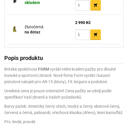
skladem
2 990 Kč
žlutočerná
na dotaz
Popis produktu
Britská společnost
FORM
vyrábí velmi kvalitní pažby pro dlouhé
lovecké a sportovní zbraně. Nově firma Form vyrábí i luxusní
pistolové rukojeti pro AR-15 (klony), FX Airguns a podobné.
Uvedená cena je pouze orientační! Cena pažby se odvíjí podle
specifikací Vaší zbraně a Vašich požadavků.
Barvy pažeb: Americký černý ořech, modrý a černý, ebenově černý,
červená a černá, palisandr, ořechová klasika (dřevo), lesní kamufláž
Pro: levák, pravák