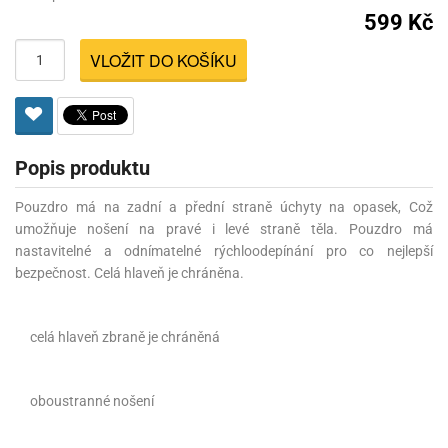
599 Kč
VLOŽIT DO KOŠÍKU
Popis produktu
Pouzdro
má na
zadní
a
přední
straně
úchyty na
opasek
, Což
umožňuje
nošení
na
pravé
i
levé
straně
těla
.
Pouzdro
má
nastavitelné
a
odnímatelné
rýchloodepínání
pro
co
nejlepší
bezpečnost
.
Celá
hlaveň
je
chráněna
.
celá
hlaveň
zbraně
je
chráněná
oboustranné
nošení