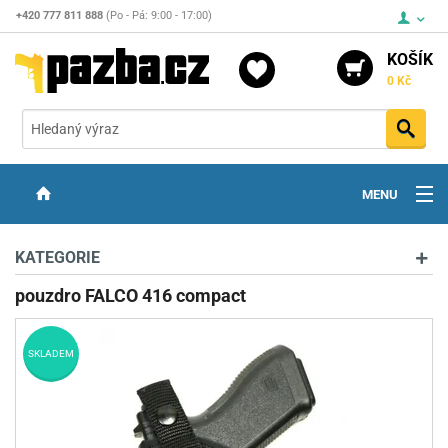
+420 777 811 888
(Po - Pá: 9:00 - 17:00)
KOŠÍK
0 Kč
Vyh
MENU
ZBRANĚ
KATEGORIE
OPTIKA
pouzdro FALCO 416 compact
STŘELIVO
SKLADEM
PŘÍSLUŠENSTVÍ
DETEKTORY KOVŮ
KONTAKTY