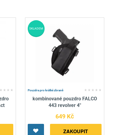
SKLADEM
Pouzdra pro krátké zbraně
zdro
kombinované pouzdro FALCO
ct
443 revolver 4"
649 Kč
ZAKOUPIT