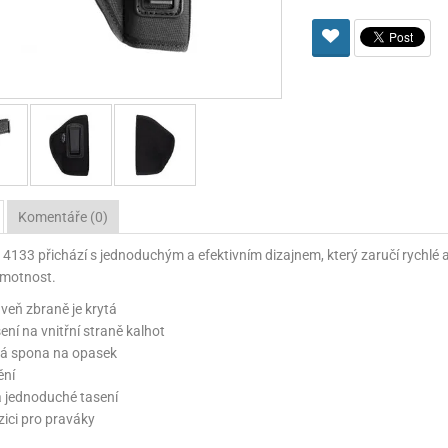
Pro lištu weaver a picatinny
Náboje na ZP
Pistolové a revolverové náboje
Pro perkusní zbraně
Ochra
zbraně na ZP
Adaptéry
Puškové náboje
Ostatní
Rowan
Svítil
ací
nože
Pro lištu 15 - 17 mm
Brokové náboje
Bipody
bíjecí
Malorážkové náboje
cí
Komentáře (0)
4133 přichází s jednoduchým a efektivním dizajnem, který zaručí rychlé 
hmotnost.
aveň zbraně je krytá
ení na vnitřní straně kalhot
vá spona na opasek
ění
 a jednoduché tasení
zici pro praváky