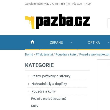
Zavolejte nám
+420 777 811 888
(Po - Pá: 9:00 - 17:00)
ZBRANĚ
OPTIKA
Vzduchovky
Vzduchovky na C
Puškohledy
Domů
/
Příslušenství
/
Pouzdra a kufry
/
Pouzdra pro krátké zb
KATEGORIE
Vzduchové pistole a revolvery
Příslušenství pro 
Příslušenství
Dalekohledy a dál
Plynové pistole a revolvery
Vzduchovky PCP
CO2 pistole
Pistole
Kolimátory, lasery
Pažby, pažbičky a střenky
Náhradní díly a doplňky
Perkusní zbraně
Vzduchovky pruži
PCP Pistole
Příslušenství
Montáže
Pouzdra a kufry
Zbraně na ZP
Revolvery
Revolvery
Pušky opakovací
Noční vidění a ter
Pouzdra pro krátké zbraně
Nože
Pružinové pistole
Pušky samonabíje
Nože s pevnou čep
Kufry