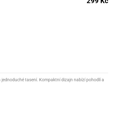
299 Kč
nné prostředky
 Engineering
ny
, stolice a vaky
a jednoduché tasení. Kompaktní dizajn nabízí pohodlí a