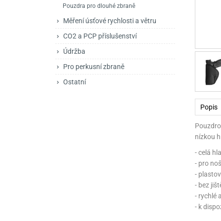
Pouzdra pro dlouhé zbraně
Mačety a sekery
Zásobníky
Zavírací nože
Měření úsťové rychlosti a větru
Praky
Příslušenství pro 
Kuchyňské nože
CO2 a PCP příslušenství
Luky
Brokovnice opakov
Příslušenství pro 
Údržba
Kuše
Brokovnice samona
Pro perkusní zbraně
Ostatní
Obranné prostředky
Pistole samonabíje
Obranné spreje
Revolvery
Popis
Pouzdro 
nízkou 
- celá hl
- pro noš
- plasto
- bez jišt
- rychlé
- k dispo