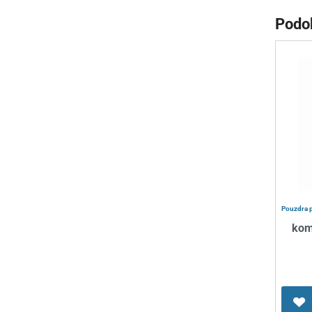
Podo
Pouzdra p
kom