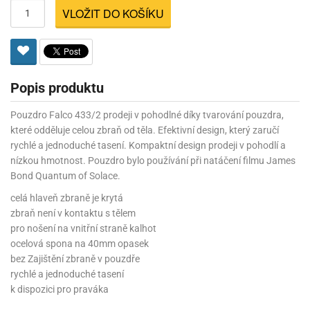
VLOŽIT DO KOŠÍKU
Popis produktu
Pouzdro Falco 433/2 prodeji v pohodlné díky tvarování pouzdra,
které odděluje celou zbraň od těla. Efektivní design, který zaručí
rychlé a jednoduché tasení. Kompaktní design prodeji v pohodlí a
nízkou hmotnost. Pouzdro bylo používání při natáčení filmu James
Bond Quantum of Solace.
celá hlaveň zbraně je krytá
zbraň není v kontaktu s tělem
pro nošení na vnitřní straně kalhot
ocelová spona na 40mm opasek
bez Zajištění zbraně v pouzdře
rychlé a jednoduché tasení
k dispozici pro praváka