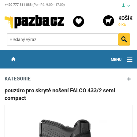
+420 777 811 888
(Po - Pá: 9:00 - 17:00)
KOŠÍK
0 Kč
Vyh
MENU
ZBRANĚ
KATEGORIE
OPTIKA
pouzdro pro skryté nošení FALCO 433/2 semi
compact
STŘELIVO
PŘÍSLUŠENSTVÍ
DETEKTORY KOVŮ
KONTAKTY