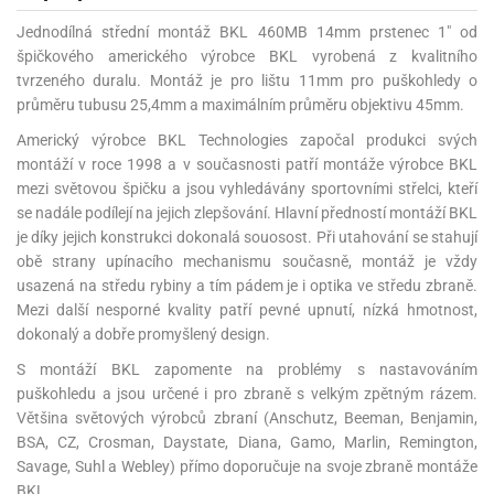
Jednodílná střední montáž BKL 460MB 14mm prstenec 1" od
špičkového amerického výrobce BKL vyrobená z kvalitního
tvrzeného duralu. Montáž je pro lištu 11mm pro puškohledy o
průměru tubusu 25,4mm a maximálním průměru objektivu 45mm.
Americký výrobce BKL Technologies započal produkci svých
montáží v roce 1998 a v současnosti patří montáže výrobce BKL
mezi světovou špičku a jsou vyhledávány sportovními střelci, kteří
se nadále podílejí na jejich zlepšování. Hlavní předností montáží BKL
je díky jejich konstrukci dokonalá souosost. Při utahování se stahují
obě strany upínacího mechanismu současně, montáž je vždy
usazená na středu rybiny a tím pádem je i optika ve středu zbraně.
Mezi další nesporné kvality patří pevné upnutí, nízká hmotnost,
dokonalý a dobře promyšlený design.
S montáží BKL zapomente na problémy s nastavováním
puškohledu a jsou určené i pro zbraně s velkým zpětným rázem.
Většina světových výrobců zbraní (Anschutz, Beeman, Benjamin,
BSA, CZ, Crosman, Daystate, Diana, Gamo, Marlin, Remington,
Savage, Suhl a Webley) přímo doporučuje na svoje zbraně montáže
BKL.