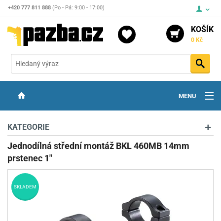
+420 777 811 888
(Po - Pá: 9:00 - 17:00)
KOŠÍK
0 Kč
Vyh
MENU
ZBRANĚ
KATEGORIE
OPTIKA
Jednodílná střední montáž BKL 460MB 14mm
prstenec 1"
STŘELIVO
PŘÍSLUŠENSTVÍ
SKLADEM
DETEKTORY KOVŮ
KONTAKTY