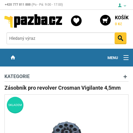
+420 777 811 888
(Po - Pá: 9:00 - 17:00)
KOŠÍK
0 Kč
Vyh
MENU
ZBRANĚ
KATEGORIE
OPTIKA
Zásobník pro revolver Crosman Vigilante 4,5mm
STŘELIVO
SKLADEM
PŘÍSLUŠENSTVÍ
DETEKTORY KOVŮ
KONTAKTY