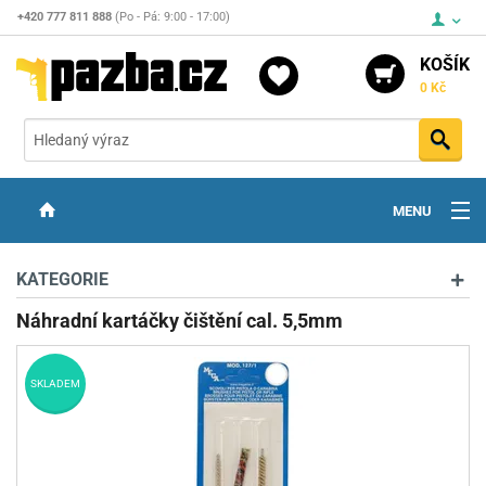
+420 777 811 888
(Po - Pá: 9:00 - 17:00)
KOŠÍK
0 Kč
Vyh
MENU
ZBRANĚ
KATEGORIE
OPTIKA
Náhradní kartáčky čištění cal. 5,5mm
STŘELIVO
SKLADEM
PŘÍSLUŠENSTVÍ
DETEKTORY KOVŮ
KONTAKTY