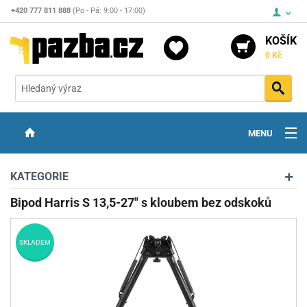
+420 777 811 888
(Po - Pá: 9:00 - 17:00)
KOŠÍK
0 Kč
Vyh
MENU
ZBRANĚ
KATEGORIE
OPTIKA
Bipod Harris S 13,5-27" s kloubem bez odskoků
STŘELIVO
SKLADEM
PŘÍSLUŠENSTVÍ
DETEKTORY KOVŮ
KONTAKTY