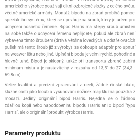
amerického výrobce používají elitní ozbrojené složky z celého světa,
včetně americké armády. Montáž bipodu na zbraň probíhá pomocí
speciálního systému, který se upevňuje na šroub, který je určen pro
uchycení nosného řemene. Bipod Harris má stejný šroub umístěn
na sobě takže o uchycení řemenu nepřijdete, pokud ale zbraň není
vybavena tímto šroubem (drtivá většina loveckých a odstřelovacích
pušek má tento šroub již z výroby) lze dokoupit adaptér pro upnutí
na weawer lištu nebo jiné. Upínání bipodu je velmi rychlé, pohodlné a
hlavně tuhé. Bipod je sklopný, takže při transportu zbraně zabírá
minimum místa a je nastavitelný v rozsahu od 13,5" do 27 (34,3 -
69,8cm).
Velice kvalitní a precizní zpracování z oceli, žádné čínské bláto,
kluzné části jako kloub a vysunování nožiček mají kluzná pouzdra z
mosazi. Jediný originální bipod Harris. Nejedná se o žádnou
zdařilou kopii nebo napodobeninu bipodu Harris ani o bipod "typu
Harris", ale o originální produkt výrobce Harris.
Parametry produktu