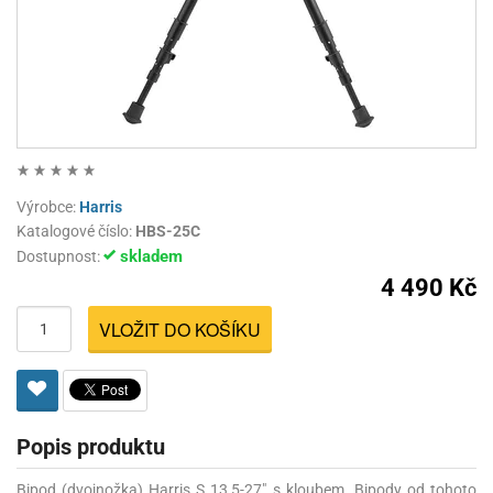
Výrobce:
Harris
Katalogové číslo:
HBS-25C
skladem
Dostupnost:
4 490 Kč
VLOŽIT DO KOŠÍKU
Popis produktu
Bipod (dvojnožka) Harris S 13,5-27" s kloubem. Bipody od tohoto