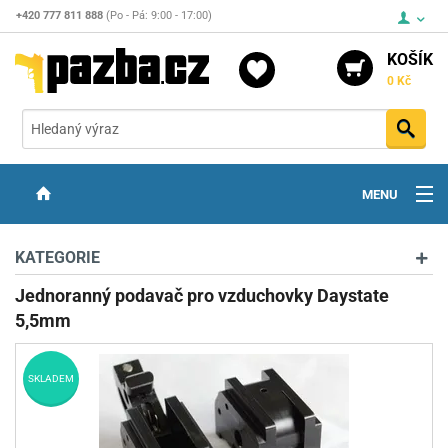
+420 777 811 888
(Po - Pá: 9:00 - 17:00)
KOŠÍK
0 Kč
Vyh
MENU
ZBRANĚ
KATEGORIE
OPTIKA
Jednoranný podavač pro vzduchovky Daystate
5,5mm
STŘELIVO
PŘÍSLUŠENSTVÍ
SKLADEM
DETEKTORY KOVŮ
KONTAKTY