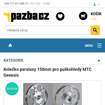
+420 777 811 888
(Po - Pá: 9:00 - 17:00)
KOŠÍK
0 Kč
Vyh
MENU
ZBRANĚ
KATEGORIE
OPTIKA
Kolečko paralaxy 150mm pro puškohledy MTC
Genesis
STŘELIVO
PŘÍSLUŠENSTVÍ
SKLADEM
DETEKTORY KOVŮ
KONTAKTY