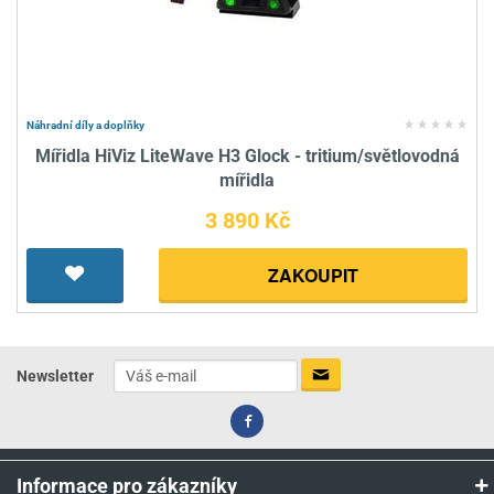
Náhradní díly a doplňky
Mířidla HiViz LiteWave H3 Glock - tritium/světlovodná
mířidla
3 890 Kč
ZAKOUPIT
Newsletter
Informace pro zákazníky