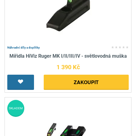
Náhradní díly a doplňky
Mířidla HiViz Ruger MK I/II/III/IV - světlovodná muška
1 390 Kč
ZAKOUPIT
SKLADEM