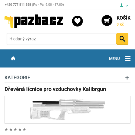
+420 777 811 888
(Po - Pá: 9:00 - 17:00)
KOŠÍK
0 Kč
Vyh
MENU
ZBRANĚ
KATEGORIE
OPTIKA
Dřevěná lícnice pro vzduchovky Kalibrgun
STŘELIVO
PŘÍSLUŠENSTVÍ
DETEKTORY KOVŮ
KONTAKTY