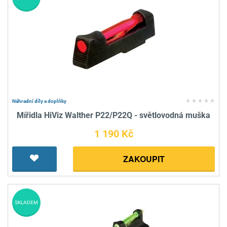
Náhradní díly a doplňky
Mířidla HiViz Walther P22/P22Q - světlovodná muška
1 190 Kč
ZAKOUPIT
SKLADEM