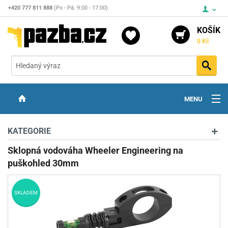
+420 777 811 888
(Po - Pá: 9:00 - 17:00)
KOŠÍK
0 Kč
Vyh
MENU
ZBRANĚ
KATEGORIE
OPTIKA
Sklopná vodováha Wheeler Engineering na
puškohled 30mm
STŘELIVO
PŘÍSLUŠENSTVÍ
SKLADEM
DETEKTORY KOVŮ
KONTAKTY