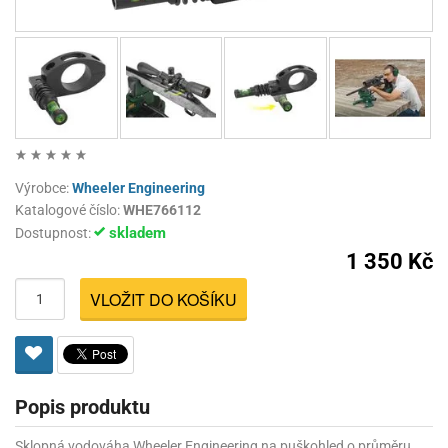
Výrobce:
Wheeler Engineering
Katalogové číslo:
WHE766112
skladem
Dostupnost:
1 350 Kč
VLOŽIT DO KOŠÍKU
Popis produktu
Sklopná vodováha Wheeler Engineering na puškohled o průměru