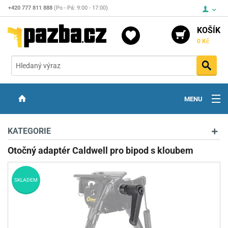
+420 777 811 888
(Po - Pá: 9:00 - 17:00)
KOŠÍK
0 Kč
Vyh
MENU
ZBRANĚ
KATEGORIE
OPTIKA
Otočný adaptér Caldwell pro bipod s kloubem
STŘELIVO
SKLADEM
PŘÍSLUŠENSTVÍ
DETEKTORY KOVŮ
KONTAKTY