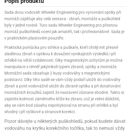
Popis produktu
Sada dvou vodováh Wheeler Engineering pro vyrovnání optiky při
montáži zajišťuje aby celá sestava - zbraň, montáže a puškohled
byly v jedné rovině. Tuto sadu Wheeler Engineering pro přesnou
montáž puškohledů ocení jak amatéři, tak i profesionálové. Sada je
v praktickém plastovém pouzdře.
Praktická pomůcka pro střelce a puškaře, kteří chtějí mít přesně
sladěnou zbraň s optikou k dosažení vynikajících výsledků i při
střelbě na větší vzdálenosti. Díky magnetickým úchytům je možná
manipulace s téměř jakýmkoli typem zbraně, optiky a montáže.
Montážní sada obsahuje 2 kusy vodováhy s magnetickými
podstavci. Díky této sadě se vám vždy podaří uložit do vodováhy
zbraň a poté vodovážně uložit do zbraně optiku a při dotahování
montážních kroužků zajistit že nastavení zůstane shodné. Takto si
zajistíte kolmost záměrného kříže ke zbrani, což je velmi důležité,
aby se vám bod zásahu nepohyboval na stranu při střelbě a byl
shodný i při výškové a stranové korekci.
Pozor dávejte u některých puškohledů, pokud budete dávat
vodováhu na krytku korekčního točítka, tak to nemusí vždy