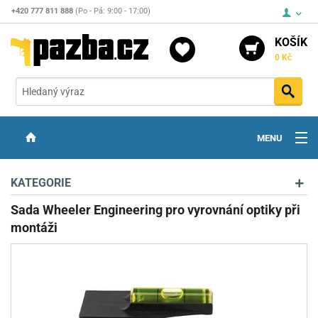
+420 777 811 888
(Po - Pá: 9:00 - 17:00)
KOŠÍK
0 Kč
Vyh
MENU
ZBRANĚ
KATEGORIE
OPTIKA
Sada Wheeler Engineering pro vyrovnání optiky při
montáži
STŘELIVO
PŘÍSLUŠENSTVÍ
DETEKTORY KOVŮ
KONTAKTY