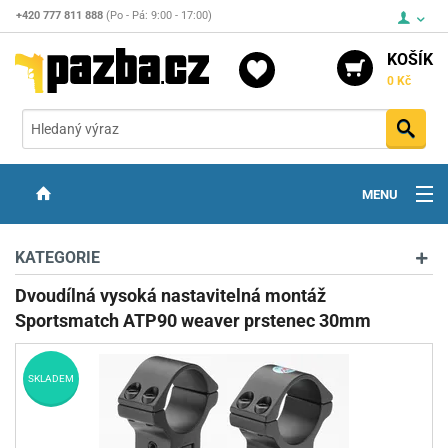
+420 777 811 888
(Po - Pá: 9:00 - 17:00)
KOŠÍK
0 Kč
Vyh
MENU
ZBRANĚ
KATEGORIE
OPTIKA
Dvoudílná vysoká nastavitelná montáž
Sportsmatch ATP90 weaver prstenec 30mm
STŘELIVO
PŘÍSLUŠENSTVÍ
SKLADEM
DETEKTORY KOVŮ
KONTAKTY