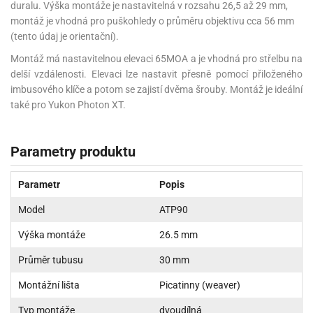
duralu. Výška montáže je nastavitelná v rozsahu 26,5 až 29 mm,
montáž je vhodná pro puškohledy o průměru objektivu cca 56 mm
(tento údaj je orientační).
Montáž má nastavitelnou elevaci 65MOA a je vhodná pro střelbu na
delší vzdálenosti. Elevaci lze nastavit přesně pomocí přiloženého
imbusového klíče a potom se zajistí dvěma šrouby. Montáž je ideální
také pro
Yukon Photon XT.
Parametry produktu
Parametr
Popis
Model
ATP90
Výška montáže
26.5 mm
Průměr tubusu
30 mm
Montážní lišta
Picatinny (weaver)
Typ montáže
dvoudílná