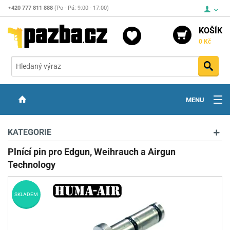
+420 777 811 888
(Po - Pá: 9:00 - 17:00)
KOŠÍK
0 Kč
Vyh
MENU
ZBRANĚ
KATEGORIE
OPTIKA
Plnící pin pro Edgun, Weihrauch a Airgun
Technology
STŘELIVO
PŘÍSLUŠENSTVÍ
SKLADEM
DETEKTORY KOVŮ
KONTAKTY