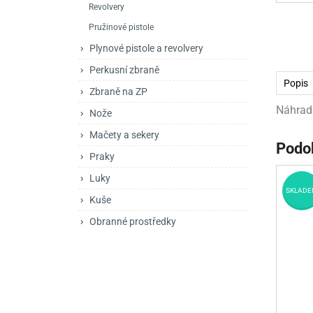
Revolvery
Mačety a sekery
Zásobníky
Zavírací nože
Pružinové pistole
Praky
Příslušenství pro 
Kuchyňské nože
Plynové pistole a revolvery
Luky
Brokovnice opakov
Příslušenství pro 
Perkusní zbraně
Popis
Zbraně na ZP
Kuše
Brokovnice samona
Náhrad
Nože
Obranné prostředky
Pistole samonabíje
Obranné spreje
Mačety a sekery
Podo
Revolvery
Praky
Luky
SKLADE
Kuše
Obranné prostředky