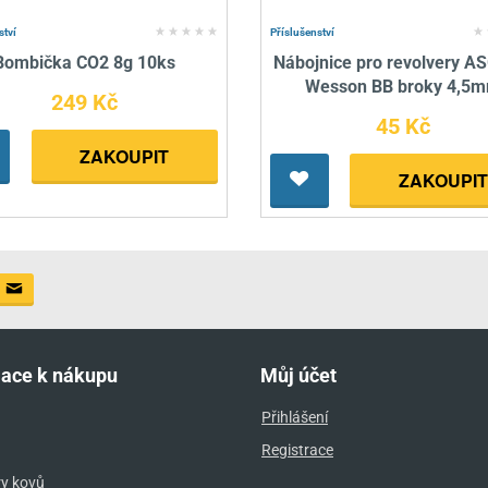
ství
Příslušenství
Bombička CO2 8g 10ks
Nábojnice pro revolvery A
Wesson BB broky 4,5
249 Kč
45 Kč
ZAKOUPIT
ZAKOUPIT
mace k nákupu
Můj účet
Přihlášení
Registrace
ry kovů