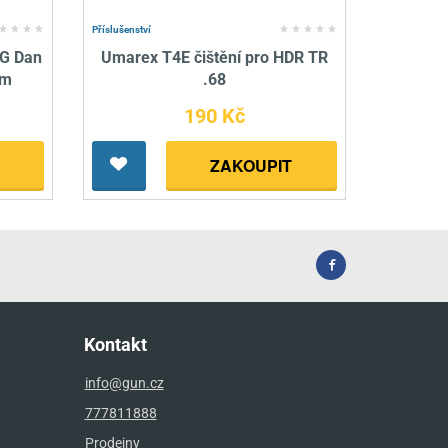
Příslušenství
SG Dan
Umarex T4E čištění pro HDR TR
mm
.68
190 Kč
ZAKOUPIT
Kontakt
info@gun.cz
777811888
Prodejny