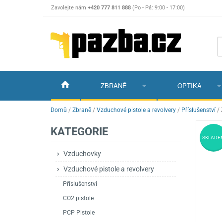
Zavolejte nám
+420 777 811 888
(Po - Pá: 9:00 - 17:00)
ZBRANĚ
OPTIKA
Vzduchovky
Vzduchovky na C
Puškohledy
Domů
/
Zbraně
/
Vzduchové pistole a revolvery
/
Příslušenství
/
KATEGORIE
Vzduchové pistole a revolvery
Příslušenství pro 
Příslušenství
Dalekohledy a dál
SKLADE
Plynové pistole a revolvery
Vzduchovky PCP
CO2 pistole
Pistole
Kolimátory, lasery
Vzduchovky
Vzduchové pistole a revolvery
Perkusní zbraně
Vzduchovky pruži
PCP Pistole
Příslušenství
Montáže
Příslušenství
Zbraně na ZP
Revolvery
Revolvery
Pušky opakovací
Noční vidění a ter
CO2 pistole
Nože
Pružinové pistole
Pušky samonabíje
Nože s pevnou čep
PCP Pistole