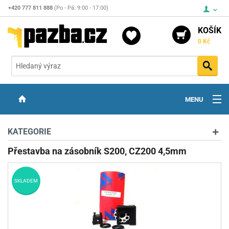
+420 777 811 888
(Po - Pá: 9:00 - 17:00)
KOŠÍK
0 Kč
Vyh
MENU
ZBRANĚ
KATEGORIE
OPTIKA
Přestavba na zásobník S200, CZ200 4,5mm
STŘELIVO
SKLADEM
PŘÍSLUŠENSTVÍ
DETEKTORY KOVŮ
KONTAKTY