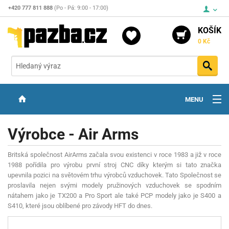
+420 777 811 888
(Po - Pá: 9:00 - 17:00)
KOŠÍK
0 Kč
Vyh
MENU
ZBRANĚ
Výrobce - Air Arms
OPTIKA
Britská společnost AirArms začala svou existenci v roce 1983 a již v roce
STŘELIVO
1988 pořídila pro výrobu první stroj CNC díky kterým si tato značka
upevnila pozici na světovém trhu výrobců vzduchovek. Tato Společnost se
PŘÍSLUŠENSTVÍ
proslavila nejen svými modely pružinových vzduchovek se spodním
nátahem jako je TX200 a Pro Sport ale také PCP modely jako je S400 a
DETEKTORY KOVŮ
S410, které jsou oblíbené pro závody HFT do dnes.
KONTAKTY