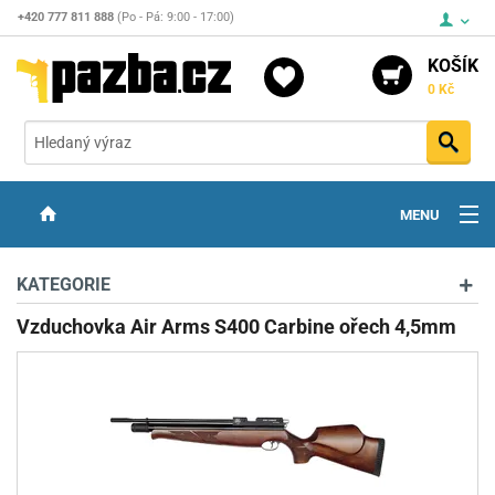
+420 777 811 888
(Po - Pá: 9:00 - 17:00)
KOŠÍK
0 Kč
Vyh
MENU
ZBRANĚ
KATEGORIE
OPTIKA
Vzduchovka Air Arms S400 Carbine ořech 4,5mm
STŘELIVO
PŘÍSLUŠENSTVÍ
DETEKTORY KOVŮ
KONTAKTY