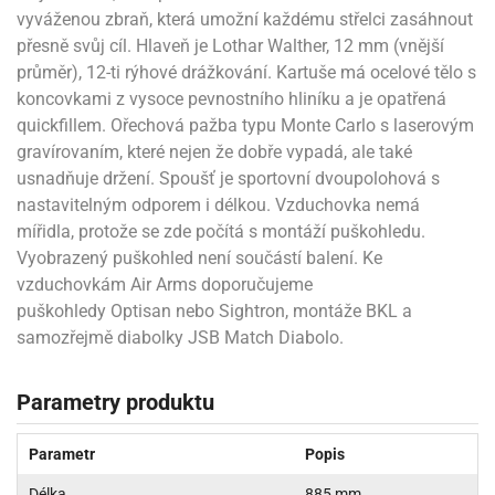
vyváženou zbraň, která umožní každému střelci zasáhnout
přesně svůj cíl. Hlaveň je Lothar Walther, 12 mm (vnější
průměr), 12-ti rýhové drážkování. Kartuše má ocelové tělo s
koncovkami z vysoce pevnostního hliníku a je opatřená
quickfillem. Ořechová pažba typu Monte Carlo s laserovým
gravírovaním, které nejen že dobře vypadá, ale také
usnadňuje držení. Spoušť je sportovní dvoupolohová s
nastavitelným odporem i délkou. Vzduchovka nemá
mířidla, protože se zde počítá s montáží puškohledu.
Vyobrazený puškohled není součástí balení. Ke
vzduchovkám Air Arms doporučujeme
puškohledy Optisan nebo Sightron, montáže BKL a
samozřejmě diabolky JSB Match Diabolo.
Parametry produktu
Parametr
Popis
Délka
885 mm