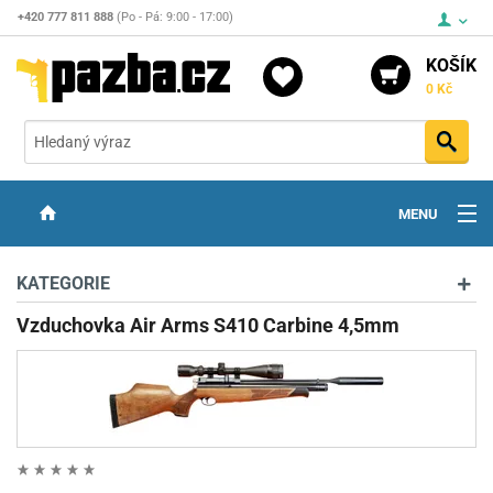
+420 777 811 888
(Po - Pá: 9:00 - 17:00)
KOŠÍK
0 Kč
Vyh
MENU
ZBRANĚ
KATEGORIE
OPTIKA
Vzduchovka Air Arms S410 Carbine 4,5mm
STŘELIVO
PŘÍSLUŠENSTVÍ
DETEKTORY KOVŮ
KONTAKTY