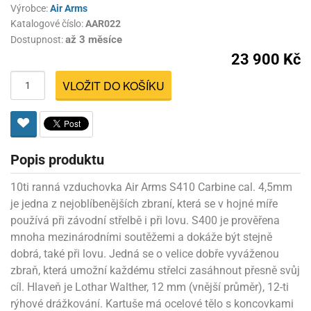
Výrobce:
Air Arms
Katalogové číslo:
AAR022
až 3 měsíce
Dostupnost:
23 900 Kč
VLOŽIT DO KOŠÍKU
Popis produktu
10ti ranná vzduchovka Air Arms S410 Carbine cal. 4,5mm
je jedna z nejoblíbenějších zbraní, která se v hojné míře
používá při závodní střelbě i při lovu. S400 je prověřena
mnoha mezinárodními soutěžemi a dokáže být stejně
dobrá, také při lovu. Jedná se o velice dobře vyváženou
zbraň, která umožní každému střelci zasáhnout přesně svůj
cíl. Hlaveň je Lothar Walther, 12 mm (vnější průměr), 12-ti
rýhové drážkování. Kartuše má ocelové tělo s koncovkami