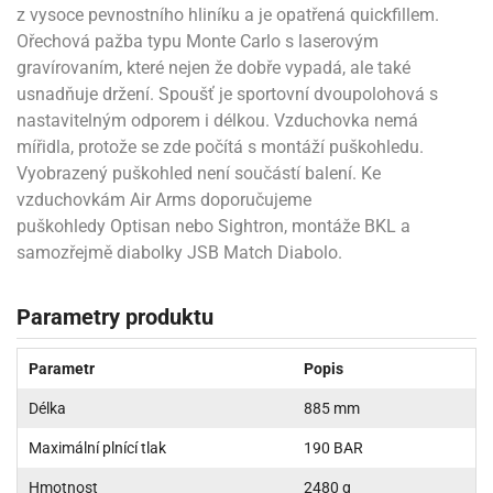
z vysoce pevnostního hliníku a je opatřená quickfillem.
Ořechová pažba typu Monte Carlo s laserovým
gravírovaním, které nejen že dobře vypadá, ale také
usnadňuje držení. Spoušť je sportovní dvoupolohová s
nastavitelným odporem i délkou. Vzduchovka nemá
mířidla, protože se zde počítá s montáží puškohledu.
Vyobrazený puškohled není součástí balení. Ke
vzduchovkám Air Arms doporučujeme
puškohledy Optisan nebo Sightron, montáže BKL a
samozřejmě diabolky JSB Match Diabolo.
Parametry produktu
Parametr
Popis
Délka
885 mm
Maximální plnící tlak
190 BAR
Hmotnost
2480 g