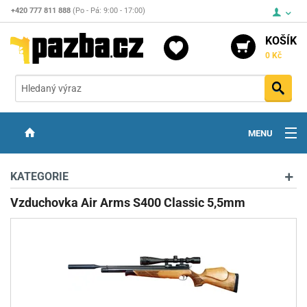
+420 777 811 888
(Po - Pá: 9:00 - 17:00)
KOŠÍK
0 Kč
Vyh
MENU
ZBRANĚ
KATEGORIE
OPTIKA
Vzduchovka Air Arms S400 Classic 5,5mm
STŘELIVO
PŘÍSLUŠENSTVÍ
DETEKTORY KOVŮ
KONTAKTY