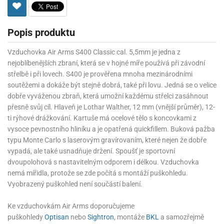
Popis produktu
Vzduchovka Air Arms S400 Classic cal. 5,5mm je jedna z
nejoblíbenějších zbraní, která se v hojné míře používá při závodní
střelbě i při lovech. S400 je prověřena mnoha mezinárodními
soutěžemi a dokáže být stejně dobrá, také při lovu. Jedná se o velice
dobře vyváženou zbraň, která umožní každému střelci zasáhnout
přesně svůj cíl. Hlaveň je Lothar Walther, 12 mm (vnější průměr), 12-
ti rýhové drážkování. Kartuše má ocelové tělo s koncovkami z
vysoce pevnostního hliníku a je opatřená quickfillem. Buková pažba
typu Monte Carlo s laserovým gravírovaním, které nejen že dobře
vypadá, ale také usnadňuje držení. Spoušť je sportovní
dvoupolohová s nastavitelným odporem i délkou. Vzduchovka
nemá mířidla, protože se zde počítá s montáží puškohledu.
Vyobrazený puškohled není součástí balení.
Ke vzduchovkám Air Arms doporučujeme
puškohledy
Optisan
nebo
Sightron
, montáže
BKL
a samozřejmě