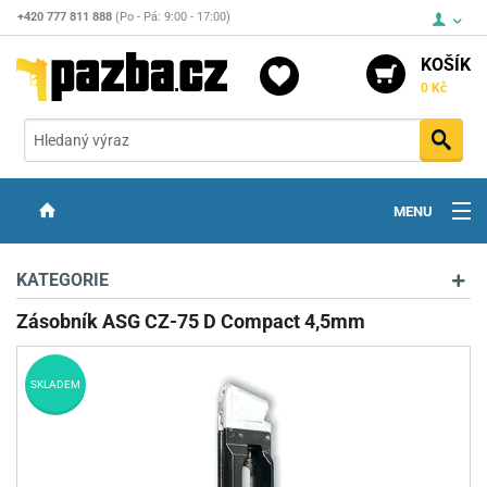
+420 777 811 888
(Po - Pá: 9:00 - 17:00)
KOŠÍK
0 Kč
Vyh
MENU
ZBRANĚ
KATEGORIE
OPTIKA
Zásobník ASG CZ-75 D Compact 4,5mm
STŘELIVO
SKLADEM
PŘÍSLUŠENSTVÍ
DETEKTORY KOVŮ
KONTAKTY